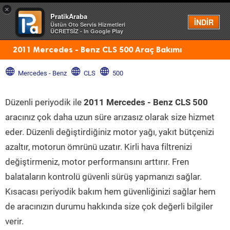
×
PratikAraba
Menü
İNDİR
Üstün Oto Servis Hizmetleri
ÜCRETSİZ - In Google Play
2011 Mercedes - Benz CLS 500 Araç Bakımı
Mercedes - Benz
CLS
500
Düzenli periyodik ile
2011 Mercedes - Benz CLS 500
aracınız çok daha uzun süre arızasız olarak size hizmet
eder. Düzenli değiştirdiğiniz motor yağı, yakıt bütçenizi
azaltır, motorun ömrünü uzatır. Kirli hava filtrenizi
değiştirmeniz, motor performansını arttırır. Fren
balataların kontrolü güvenli sürüş yapmanızı sağlar.
Kısacası periyodik bakım hem güvenliğinizi sağlar hem
de aracınızın durumu hakkında size çok değerli bilgiler
verir.