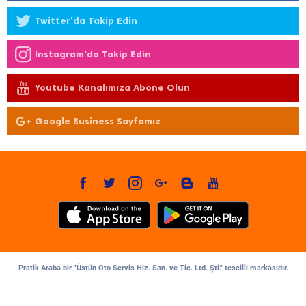
Twitter'da Takip Edin
Instagram'da Takip Edin
Youtube Kanalımıza Abone Olun
Google Business Sayfamız
Pratik Araba bir "Üstün Oto Servis Hiz. San. ve Tic. Ltd. Şti." tescilli markasıdır.