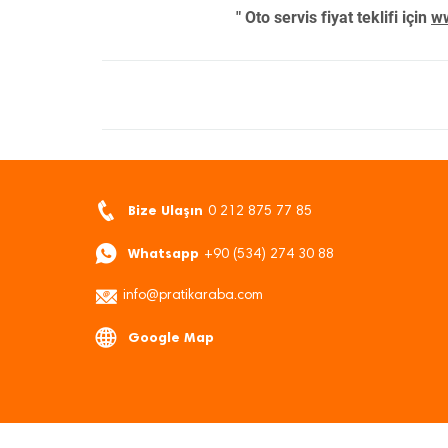
" Oto servis fiyat teklifi için
ww
Bize Ulaşın
0 212 875 77 85
Whatsapp
+90 (534) 274 30 88
info@pratikaraba.com
Google Map