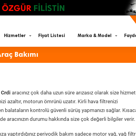
ÖZGÜR
FİLİSTİN
Hizmetler
Fiyat Listesi
Marka & Model
Fayda
Araç Bakımı
 Crdi
aracınız çok daha uzun süre arızasız olarak size hizmet
zi azaltır, motorun ömrünü uzatır. Kirli hava filtrenizi
en balataların kontrolü güvenli sürüş yapmanızı sağlar. Kısac
e aracınızın durumu hakkında size çok değerli bilgiler verir.
za yaptırdığınız periyodik bakım sadece motor yağ, yağ filtr