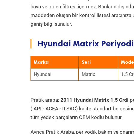
hava ve polen filtresi içermez. Bunların dışınd
maddeden oluşan bir kontrol listesi aracınıza 
geniş bilgi sunulur.
Hyundai Matrix Periyodi
Marka
Seri
Mode
Hyundai
Matrix
1.5 Cr
Pratik araba;
2011 Hyundai Matrix 1.5 Crdi
pe
( API - ACEA - ILSAC) kalite standart belgesin
tüm yedek parçaların OEM kodlu bulunur.
Ayrıca Pratik Araba, periyodik bakım ve onarım