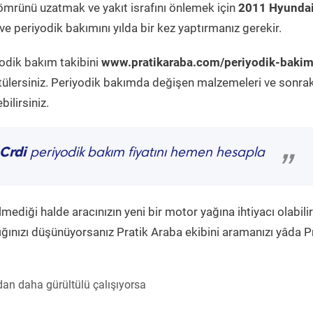
ömrünü uzatmak ve yakıt israfını önlemek için
2011 Hyunda
e periyodik bakımını yılda bir kez yaptırmanız gerekir.
yodik bakım takibini
www.pratikaraba.com/periyodik-bakim
tülersiniz. Periyodik bakımda değişen malzemeleri ve sonrak
ilirsiniz.
Crdi
periyodik bakım fiyatını hemen hesapla
”
diği halde aracınızın yeni bir motor yağına ihtiyacı olabilir
ğınızı düşünüyorsanız Pratik Araba ekibini aramanızı yâda P
an daha gürültülü çalışıyorsa