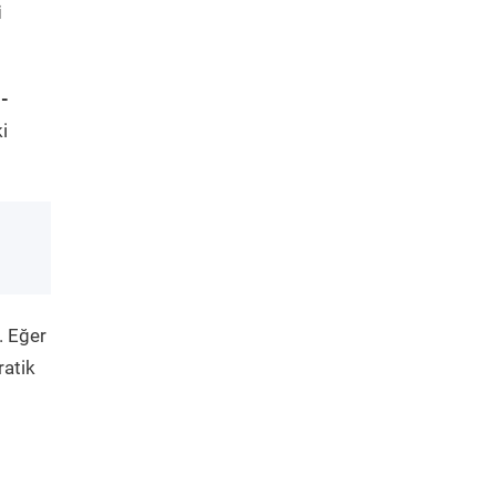
i
-
i
. Eğer
ratik