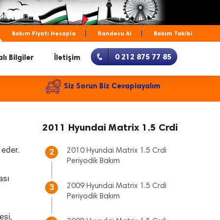
Bakım Fiyatı Hesapla
Randevu Al
Bakım Takibi
0 212 875 77 85
lı Bilgiler
İletişim
Siz Sorun Biz Cevaplayalım
2011 Hyundai Matrix 1.5 Crdi
 eder.
2010 Hyundai Matrix 1.5 Crdi
2
Periyodik Bakım
ası
2009 Hyundai Matrix 1.5 Crdi
3
Periyodik Bakım
esi,