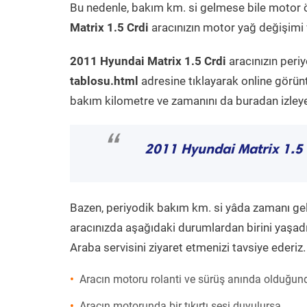
Bu nedenle, bakım km. si gelmese bile motor 
Matrix 1.5 Crdi
aracınızın motor yağ değişimi v
2011 Hyundai Matrix 1.5 Crdi
aracınızın peri
tablosu.html
adresine tıklayarak online görün
bakım kilometre ve zamanını da buradan izleyeb
“
2011 Hyundai Matrix 1.5 
Bazen, periyodik bakım km. si yâda zamanı gelme
aracınızda aşağıdaki durumlardan birini yaşadı
Araba servisini ziyaret etmenizi tavsiye ederiz.
Aracın motoru rolanti ve sürüş anında olduğund
Aracın motorunda bir tıkırtı sesi duyulursa