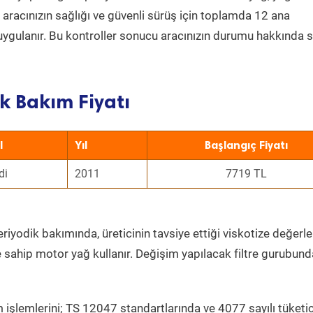
a aracınızın sağlığı ve güvenli sürüş için toplamda 12 ana
uygulanır. Bu kontroller sonucu aracınızın durumu hakkında s
k Bakım Fiyatı
l
Yıl
Başlangıç Fiyatı
di
2011
7719 TL
riyodik bakımında, üreticinin tavsiye ettiği viskotize değerle
e sahip motor yağ kullanır. Değişim yapılacak filtre gurubund
 işlemlerini; TS 12047 standartlarında ve 4077 sayılı tüketic