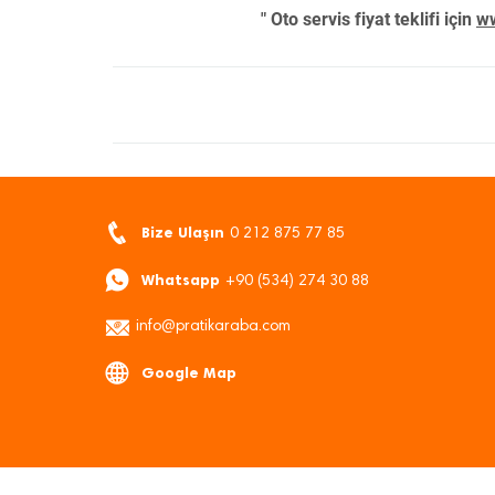
" Oto servis fiyat teklifi için
ww
Bize Ulaşın
0 212 875 77 85
Whatsapp
+90 (534) 274 30 88
info@pratikaraba.com
Google Map