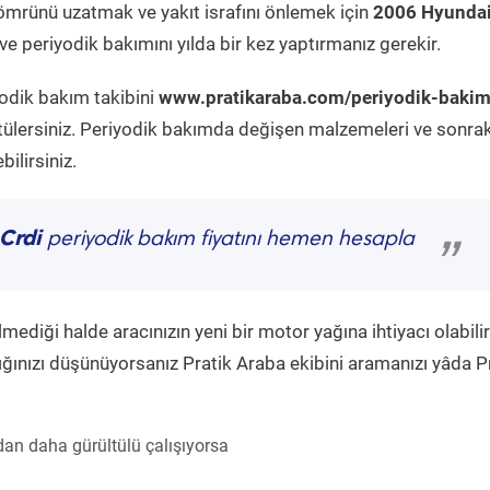
ömrünü uzatmak ve yakıt israfını önlemek için
2006 Hyunda
e periyodik bakımını yılda bir kez yaptırmanız gerekir.
yodik bakım takibini
www.pratikaraba.com/periyodik-bakim
tülersiniz. Periyodik bakımda değişen malzemeleri ve sonrak
ilirsiniz.
Crdi
periyodik bakım fiyatını hemen hesapla
”
diği halde aracınızın yeni bir motor yağına ihtiyacı olabilir
ğınızı düşünüyorsanız Pratik Araba ekibini aramanızı yâda P
an daha gürültülü çalışıyorsa