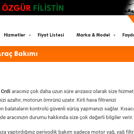
ÖZGÜR
FİLİSTİN
Hizmetler
Fiyat Listesi
Marka & Model
Fayda
Araç Bakımı
 Crdi
aracınız çok daha uzun süre arızasız olarak size hizmet
zi azaltır, motorun ömrünü uzatır. Kirli hava filtrenizi
en balataların kontrolü güvenli sürüş yapmanızı sağlar. Kısac
e aracınızın durumu hakkında size çok değerli bilgiler verir.
za yaptırdığınız periyodik bakım sadece motor yağ, yağ filtr