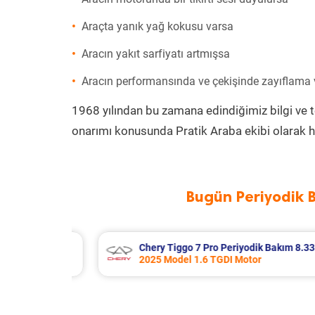
Araçta yanık yağ kokusu varsa
Aracın yakıt sarfiyatı artmışsa
Aracın performansında ve çekişinde zayıflama
1968 yılından bu zamana edindiğimiz bilgi ve 
onarımı konusunda Pratik Araba ekibi olarak h
Bugün Periyodik 
kım 8.331 TL
Bmw 3 Serisi Periyodik Bakım 9.826
2012 Model 328i Motor