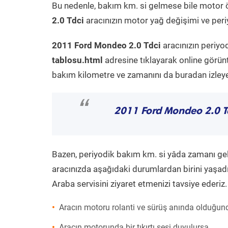
Bu nedenle, bakım km. si gelmese bile motor 
2.0 Tdci
aracınızın motor yağ değişimi ve periy
2011 Ford Mondeo 2.0 Tdci
aracınızın periyo
tablosu.html
adresine tıklayarak online görün
bakım kilometre ve zamanını da buradan izleyeb
“
2011 Ford Mondeo 2.0 T
Bazen, periyodik bakım km. si yâda zamanı gelme
aracınızda aşağıdaki durumlardan birini yaşadı
Araba servisini ziyaret etmenizi tavsiye ederiz.
Aracın motoru rolanti ve sürüş anında olduğund
Aracın motorunda bir tıkırtı sesi duyulursa