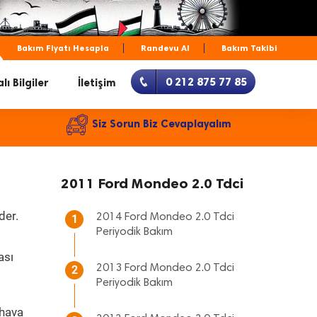
Bakım Fiyatı Hesapla
Randevu Al
Bakım Takibi
0 212 875 77 85
lı Bilgiler
İletişim
Siz Sorun Biz Cevaplayalım
2011 Ford Mondeo 2.0 Tdci
der.
2014 Ford Mondeo 2.0 Tdci
1
Periyodik Bakım
ası
2013 Ford Mondeo 2.0 Tdci
2
Periyodik Bakım
 hava