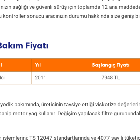
acınızın sağlığı ve güvenli sürüş için toplamda 12 ana madded
 Bu kontroller sonucu aracınızın durumu hakkında size geniş bi
Bakım Fiyatı
l
Yıl
Başlangıç Fiyatı
dci
2011
7948 TL
yodik bakımında, üreticinin tavsiye ettiği viskotize değerleri
sahip motor yağ kullanır. Değişim yapılacak filtre gurubunda
 işlemlerini; TS 12047 standartlarında ve 4077 sayılı tüketic