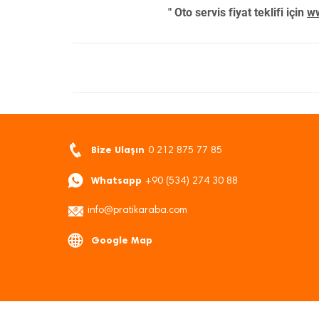
" Oto servis fiyat teklifi için
ww
Bize Ulaşın
0 212 875 77 85
Whatsapp
+90 (534) 274 30 88
info@pratikaraba.com
Google Map