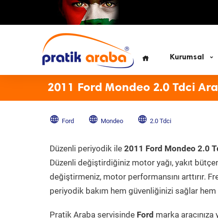
Kurumsal
2011 Ford Mondeo 2.0 Tdci Ar
Ford
Mondeo
2.0 Tdci
Düzenli periyodik ile
2011 Ford Mondeo 2.0 T
Düzenli değiştirdiğiniz motor yağı, yakıt bütçeni
değiştirmeniz, motor performansını arttırır. Fr
periyodik bakım hem güvenliğinizi sağlar hem d
Pratik Araba servisinde
Ford
marka aracınıza y