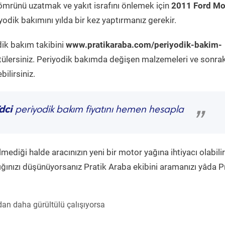
ömrünü uzatmak ve yakıt israfını önlemek için
2011 Ford M
odik bakımını yılda bir kez yaptırmanız gerekir.
dik bakım takibini
www.pratikaraba.com/periyodik-bakim-
tülersiniz. Periyodik bakımda değişen malzemeleri ve sonrak
ilirsiniz.
dci
periyodik bakım fiyatını hemen hesapla
”
diği halde aracınızın yeni bir motor yağına ihtiyacı olabilir
ğınızı düşünüyorsanız Pratik Araba ekibini aramanızı yâda P
an daha gürültülü çalışıyorsa