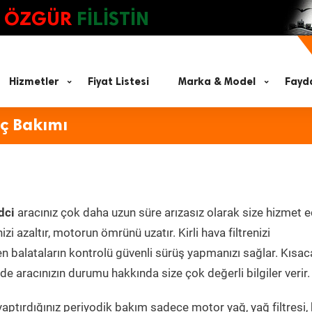
ÖZGÜR
FİLİSTİN
Hizmetler
Fiyat Listesi
Marka & Model
Fayda
aç Bakımı
dci
aracınız çok daha uzun süre arızasız olarak size hizmet e
zi azaltır, motorun ömrünü uzatır. Kirli hava filtrenizi
en balataların kontrolü güvenli sürüş yapmanızı sağlar. Kısac
e aracınızın durumu hakkında size çok değerli bilgiler verir.
aptırdığınız periyodik bakım sadece motor yağ, yağ filtresi,