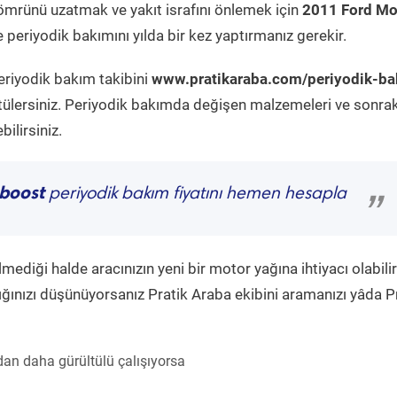
ömrünü uzatmak ve yakıt israfını önlemek için
2011 Ford M
 periyodik bakımını yılda bir kez yaptırmanız gerekir.
eriyodik bakım takibini
www.pratikaraba.com/periyodik-ba
tülersiniz. Periyodik bakımda değişen malzemeleri ve sonrak
ilirsiniz.
boost
periyodik bakım fiyatını hemen hesapla
”
diği halde aracınızın yeni bir motor yağına ihtiyacı olabilir
ğınızı düşünüyorsanız Pratik Araba ekibini aramanızı yâda P
an daha gürültülü çalışıyorsa