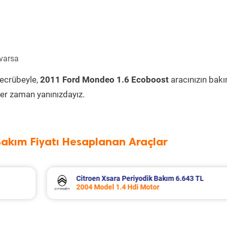
 varsa
tecrübeyle,
2011 Ford Mondeo 1.6 Ecoboost
aracınızın bak
er zaman yanınızdayız.
Bakım Fiyatı Hesaplanan Araçlar
3 TL
Dacia Duster Periyodik Bakım 7.799 TL
2012 Model 1.5 Dci Motor