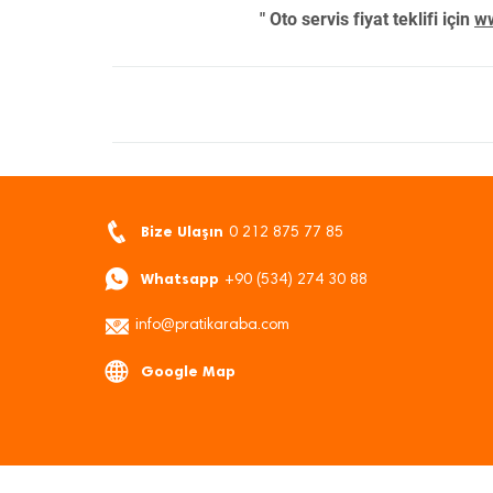
" Oto servis fiyat teklifi için
ww
Bize Ulaşın
0 212 875 77 85
Whatsapp
+90 (534) 274 30 88
info@pratikaraba.com
Google Map