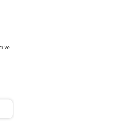
ım ve
Ford Tourneo Courier Periyodik Bakım 10.48
2020 Model 1.5 Tdci Motor