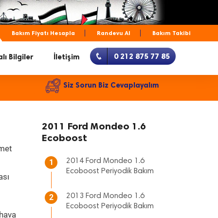
Bakım Fiyatı Hesapla
Randevu Al
Bakım Takibi
0 212 875 77 85
lı Bilgiler
İletişim
Siz Sorun Biz Cevaplayalım
2011 Ford Mondeo 1.6
Ecoboost
zmet
2014 Ford Mondeo 1.6
1
Ecoboost Periyodik Bakım
ası
2013 Ford Mondeo 1.6
2
Ecoboost Periyodik Bakım
 hava