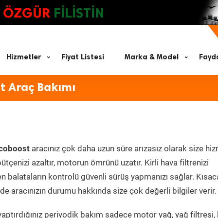
ÖZGÜR
FİLİSTİN
Hizmetler
Fiyat Listesi
Marka & Model
Fayda
t Araç Bakımı
coboost
aracınız çok daha uzun süre arızasız olarak size hi
ütçenizi azaltır, motorun ömrünü uzatır. Kirli hava filtrenizi
en balataların kontrolü güvenli sürüş yapmanızı sağlar. Kısac
e aracınızın durumu hakkında size çok değerli bilgiler verir.
aptırdığınız periyodik bakım sadece motor yağ, yağ filtresi,