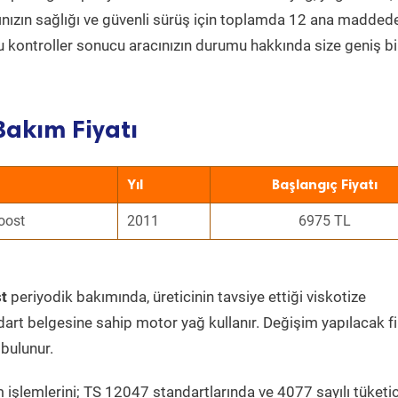
acınızın sağlığı ve güvenli sürüş için toplamda 12 ana madded
 Bu kontroller sonucu aracınızın durumu hakkında size geniş bi
Bakım Fiyatı
Yıl
Başlangıç Fiyatı
oost
2011
6975 TL
t
periyodik bakımında, üreticinin tavsiye ettiği viskotize
dart belgesine sahip motor yağ kullanır. Değişim yapılacak fi
bulunur.
 işlemlerini; TS 12047 standartlarında ve 4077 sayılı tüketic