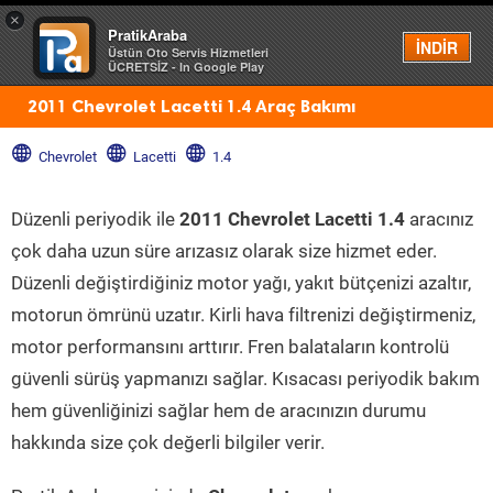
×
PratikAraba
Menü
İNDİR
Üstün Oto Servis Hizmetleri
ÜCRETSİZ - In Google Play
2011 Chevrolet Lacetti 1.4 Araç Bakımı
Chevrolet
Lacetti
1.4
Düzenli periyodik ile
2011 Chevrolet Lacetti 1.4
aracınız
çok daha uzun süre arızasız olarak size hizmet eder.
Düzenli değiştirdiğiniz motor yağı, yakıt bütçenizi azaltır,
motorun ömrünü uzatır. Kirli hava filtrenizi değiştirmeniz,
motor performansını arttırır. Fren balataların kontrolü
güvenli sürüş yapmanızı sağlar. Kısacası periyodik bakım
hem güvenliğinizi sağlar hem de aracınızın durumu
hakkında size çok değerli bilgiler verir.