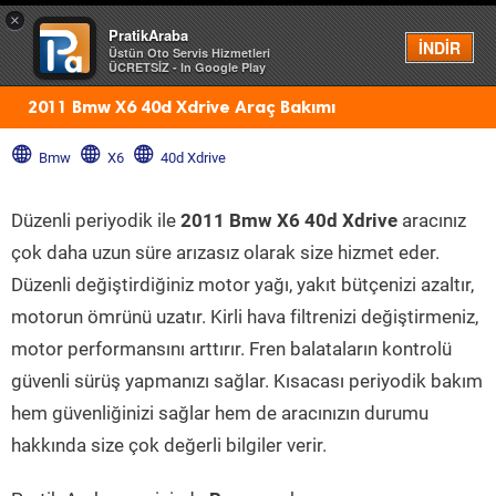
×
PratikAraba
Menü
İNDİR
Üstün Oto Servis Hizmetleri
ÜCRETSİZ - In Google Play
2011 Bmw X6 40d Xdrive Araç Bakımı
Bmw
X6
40d Xdrive
Düzenli periyodik ile
2011 Bmw X6 40d Xdrive
aracınız
çok daha uzun süre arızasız olarak size hizmet eder.
Düzenli değiştirdiğiniz motor yağı, yakıt bütçenizi azaltır,
motorun ömrünü uzatır. Kirli hava filtrenizi değiştirmeniz,
motor performansını arttırır. Fren balataların kontrolü
güvenli sürüş yapmanızı sağlar. Kısacası periyodik bakım
hem güvenliğinizi sağlar hem de aracınızın durumu
hakkında size çok değerli bilgiler verir.