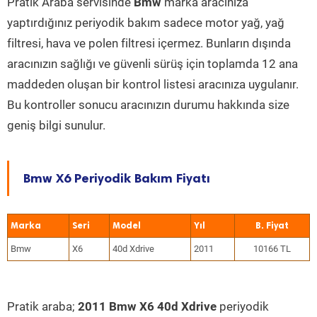
Pratik Araba servisinde
Bmw
marka aracınıza
yaptırdığınız periyodik bakım sadece motor yağ, yağ
filtresi, hava ve polen filtresi içermez. Bunların dışında
aracınızın sağlığı ve güvenli sürüş için toplamda 12 ana
maddeden oluşan bir kontrol listesi aracınıza uygulanır.
Bu kontroller sonucu aracınızın durumu hakkında size
geniş bilgi sunulur.
Bmw X6 Periyodik Bakım Fiyatı
Marka
Seri
Model
Yıl
Bmw
X6
40d Xdrive
2011
10166 TL
Pratik araba;
2011 Bmw X6 40d Xdrive
periyodik