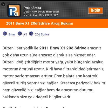
×
PratikAraba
Menü
İNDİR
Üstün Oto Servis Hizmetleri
ÜCRETSİZ - In Google Play
2011 Bmw X1 20d Sdrive Araç Bakımı
Bmw
X1
20d Sdrive
Düzenli periyodik ile
2011 Bmw X1 20d Sdrive
aracınız
çok daha uzun süre arızasız olarak size hizmet eder.
Düzenli değiştirdiğiniz motor yağı, yakıt bütçenizi azaltır,
motorun ömrünü uzatır. Kirli hava filtrenizi değiştirmeniz,
motor performansını arttırır. Fren balataların kontrolü
güvenli sürüş yapmanızı sağlar. Kısacası periyodik bakım
hem güvenliğinizi sağlar hem de aracınızın durumu
hakkında size çok değerli bilgiler verir.