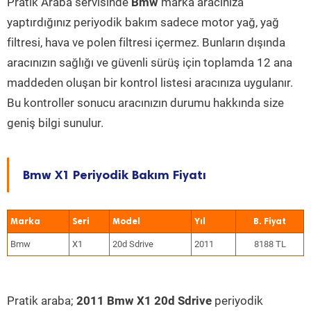
Pratik Araba servisinde
Bmw
marka aracınıza
yaptırdığınız periyodik bakım sadece motor yağ, yağ
filtresi, hava ve polen filtresi içermez. Bunların dışında
aracınızın sağlığı ve güvenli sürüş için toplamda 12 ana
maddeden oluşan bir kontrol listesi aracınıza uygulanır.
Bu kontroller sonucu aracınızın durumu hakkında size
geniş bilgi sunulur.
Bmw X1 Periyodik Bakım Fiyatı
Marka
Seri
Model
Yıl
Bmw
X1
20d Sdrive
2011
8188 TL
Pratik araba;
2011 Bmw X1 20d Sdrive
periyodik