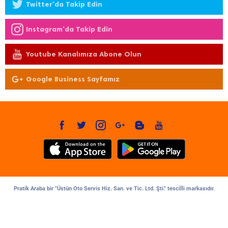
Twitter'da Takip Edin
Instagram'da Takip Edin
Youtube Kanalımıza Abone Olun
Google Business Sayfamız
Pratik Araba bir "Üstün Oto Servis Hiz. San. ve Tic. Ltd. Şti." tescilli markasıdır.