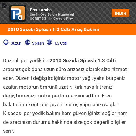
×
PratikAraba
Menü
İNDİR
Üstün Oto Servis Hizmetleri
ÜCRETSİZ - In Google Play
2010 Suzuki Splash 1.3 Cdti Araç Bakımı
Suzuki
Splash
1.3 Cdti
Düzenli periyodik ile
2010 Suzuki Splash 1.3 Cdti
aracınız çok daha uzun süre arızasız olarak size hizmet
eder. Düzenli değiştirdiğiniz motor yağı, yakıt bütçenizi
azaltır, motorun ömrünü uzatır. Kirli hava filtrenizi
değiştirmeniz, motor performansını arttırır. Fren
balataların kontrolü güvenli sürüş yapmanızı sağlar.
Kısacası periyodik bakım hem güvenliğinizi sağlar hem
de aracınızın durumu hakkında size çok değerli bilgiler
verir.