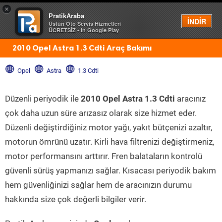
×
PratikAraba
Menü
İNDİR
Üstün Oto Servis Hizmetleri
ÜCRETSİZ - In Google Play
2010 Opel Astra 1.3 Cdti Araç Bakımı
Opel
Astra
1.3 Cdti
Düzenli periyodik ile
2010 Opel Astra 1.3 Cdti
aracınız
çok daha uzun süre arızasız olarak size hizmet eder.
Düzenli değiştirdiğiniz motor yağı, yakıt bütçenizi azaltır,
motorun ömrünü uzatır. Kirli hava filtrenizi değiştirmeniz,
motor performansını arttırır. Fren balataların kontrolü
güvenli sürüş yapmanızı sağlar. Kısacası periyodik bakım
hem güvenliğinizi sağlar hem de aracınızın durumu
hakkında size çok değerli bilgiler verir.