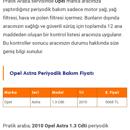
Pratik Araba servisinde
Opel
marka aracınıza
yaptırdığınız periyodik bakım sadece motor yağ, yağ
filtresi, hava ve polen filtresi içermez. Bunların dışında
aracınızın sağlığı ve güvenli sürüş için toplamda 12 ana
maddeden oluşan bir kontrol listesi aracınıza uygulanır.
Bu kontroller sonucu aracınızın durumu hakkında size
geniş bilgi sunulur.
Opel Astra Periyodik Bakım Fiyatı
Marka
Seri
Model
Yıl
Opel
Astra
1.3 Cdti
2010
5068 TL
Pratik araba;
2010 Opel Astra 1.3 Cdti
periyodik