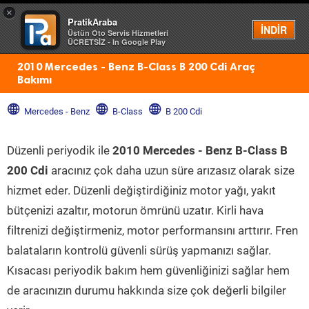
×
PratikAraba
Menü
İNDİR
Üstün Oto Servis Hizmetleri
ÜCRETSİZ - In Google Play
2010 Mercedes - Benz B-Class B 200 Cdi Araç
Bakımı
Mercedes - Benz
B-Class
B 200 Cdi
Düzenli periyodik ile
2010 Mercedes - Benz B-Class B
200 Cdi
aracınız çok daha uzun süre arızasız olarak size
hizmet eder. Düzenli değiştirdiğiniz motor yağı, yakıt
bütçenizi azaltır, motorun ömrünü uzatır. Kirli hava
filtrenizi değiştirmeniz, motor performansını arttırır. Fren
balataların kontrolü güvenli sürüş yapmanızı sağlar.
Kısacası periyodik bakım hem güvenliğinizi sağlar hem
de aracınızın durumu hakkında size çok değerli bilgiler