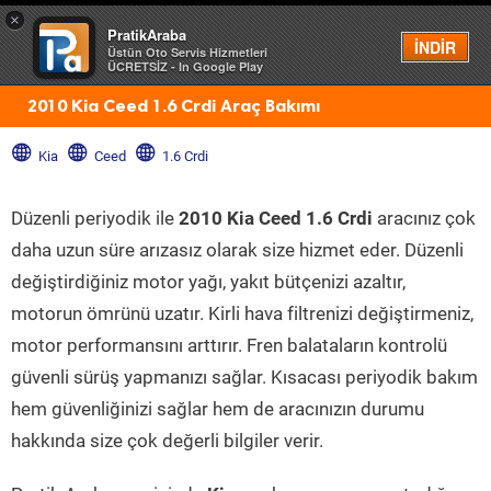
×
PratikAraba
Menü
İNDİR
Üstün Oto Servis Hizmetleri
ÜCRETSİZ - In Google Play
2010 Kia Ceed 1.6 Crdi Araç Bakımı
Kia
Ceed
1.6 Crdi
Düzenli periyodik ile
2010 Kia Ceed 1.6 Crdi
aracınız çok
daha uzun süre arızasız olarak size hizmet eder. Düzenli
değiştirdiğiniz motor yağı, yakıt bütçenizi azaltır,
motorun ömrünü uzatır. Kirli hava filtrenizi değiştirmeniz,
motor performansını arttırır. Fren balataların kontrolü
güvenli sürüş yapmanızı sağlar. Kısacası periyodik bakım
hem güvenliğinizi sağlar hem de aracınızın durumu
hakkında size çok değerli bilgiler verir.