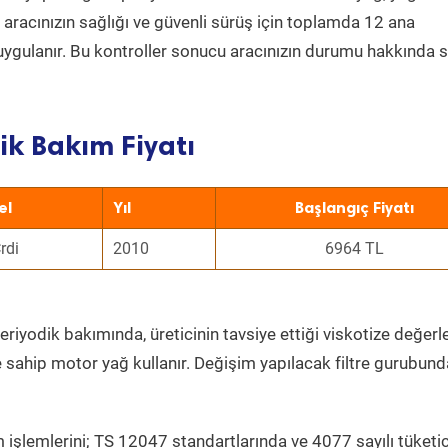
a aracınızın sağlığı ve güvenli sürüş için toplamda 12 ana
uygulanır. Bu kontroller sonucu aracınızın durumu hakkında s
k Bakım Fiyatı
el
Yıl
Başlangıç Fiyatı
rdi
2010
6964 TL
eriyodik bakımında, üreticinin tavsiye ettiği viskotize değerl
e sahip motor yağ kullanır. Değişim yapılacak filtre gurubund
 işlemlerini; TS 12047 standartlarında ve 4077 sayılı tüketic