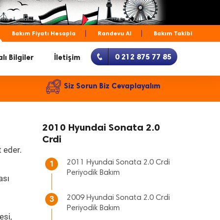
Bakım Fiyatı Hesapla
Randevu Al
Bakım Takibi
0 212 875 77 85
lı Bilgiler
İletişim
Siz Sorun Biz Cevaplayalım
2010 Hyundai Sonata 2.0
Crdi
 eder.
2011 Hyundai Sonata 2.0 Crdi
1
Periyodik Bakım
ası
2009 Hyundai Sonata 2.0 Crdi
3
Periyodik Bakım
esi,