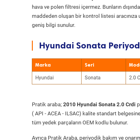
hava ve polen filtresi içermez. Bunların dışınd
maddeden oluşan bir kontrol listesi aracınıza 
geniş bilgi sunulur.
Hyundai Sonata Periyodi
Marka
Seri
Mod
Hyundai
Sonata
2.0 C
Pratik araba;
2010 Hyundai Sonata 2.0 Crdi
p
( API - ACEA - ILSAC) kalite standart belgesin
tüm yedek parçaların OEM kodlu bulunur.
Ayrıca Pratik Araba, periyodik bakım ve onarım