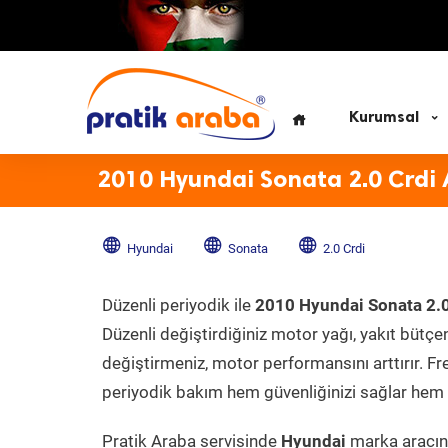
Kurumsal
2010 Hyundai Sonata 2.0 Crdi 
Hyundai
Sonata
2.0 Crdi
Düzenli periyodik ile
2010 Hyundai Sonata 2.0
Düzenli değiştirdiğiniz motor yağı, yakıt bütçeni
değiştirmeniz, motor performansını arttırır. Fr
periyodik bakım hem güvenliğinizi sağlar hem d
Pratik Araba servisinde
Hyundai
marka aracını