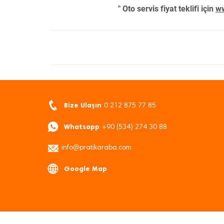
" Oto servis fiyat teklifi için
ww
Bize Ulaşın
0 212 875 77 85
Whatsapp
+90 (534) 274 30 88
info@pratikaraba.com
Google Map