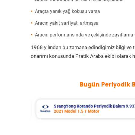
Araçta yanık yağ kokusu varsa
Aracın yakıt sarfiyatı artmışsa
Aracın performansında ve çekişinde zayıflama
1968 yılından bu zamana edindiğimiz bilgi ve 
onarımı konusunda Pratik Araba ekibi olarak h
Bugün Periyodik 
Bakım 9.937 TL
Skoda Superb Periyodik Bakım 8.99
2019 Model 1.6 Tdi Motor