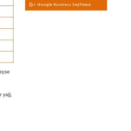
Google Business Sayfamız
geçse
r yağ,