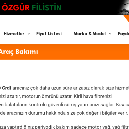
ÖZGÜR
FİLİSTİN
Hizmetler
Fiyat Listesi
Marka & Model
Fayda
Araç Bakımı
 Crdi
aracınız çok daha uzun süre arızasız olarak size hizmet
zi azaltır, motorun ömrünü uzatır. Kirli hava filtrenizi
en balataların kontrolü güvenli sürüş yapmanızı sağlar. Kısac
e aracınızın durumu hakkında size çok değerli bilgiler verir.
za yaptırdığınız periyodik bakım sadece motor yağ, yağ filtr