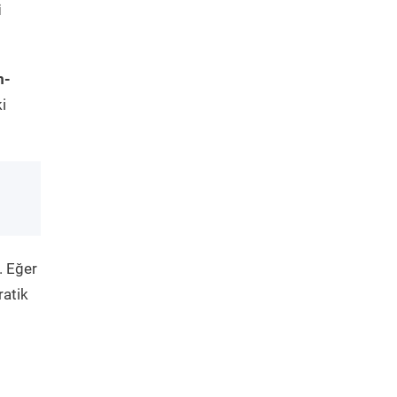
i
m-
i
. Eğer
ratik