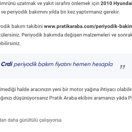
ömrünü uzatmak ve yakıt israfını önlemek için
2010 Hyunda
ve periyodik bakımını yılda bir kez yaptırmanız gerekir.
yodik bakım takibini
www.pratikaraba.com/periyodik-baki
tülersiniz. Periyodik bakımda değişen malzemeleri ve sonrak
ilirsiniz.
 Crdi
periyodik bakım fiyatını hemen hesapla
”
diği halde aracınızın yeni bir motor yağına ihtiyacı olabilir
ğınızı düşünüyorsanız Pratik Araba ekibini aramanızı yâda P
an daha gürültülü çalışıyorsa