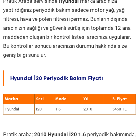
Pratik Araba servisinde
Hyundai
marka aracınıza
yaptırdığınız periyodik bakım sadece motor yağ, yağ
filtresi, hava ve polen filtresi içermez. Bunların dışında
aracınızın sağlığı ve güvenli sürüş için toplamda 12 ana
maddeden oluşan bir kontrol listesi aracınıza uygulanır.
Bu kontroller sonucu aracınızın durumu hakkında size
geniş bilgi sunulur.
Hyundai İ20 Periyodik Bakım Fiyatı
Marka
Seri
Model
Yıl
Hyundai
İ20
1.6
2010
5468 TL
Pratik araba;
2010 Hyundai İ20 1.6
periyodik bakımında,