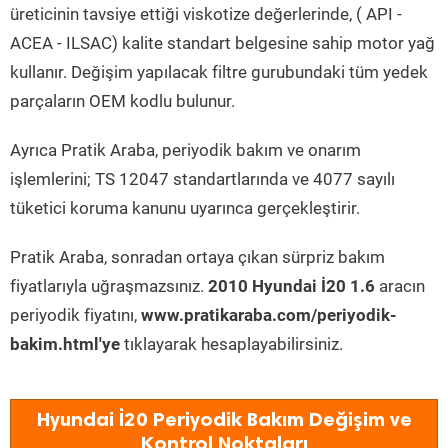
üreticinin tavsiye ettiği viskotize değerlerinde, ( API -
ACEA - ILSAC) kalite standart belgesine sahip motor yağ
kullanır. Değişim yapılacak filtre gurubundaki tüm yedek
parçaların OEM kodlu bulunur.
Ayrıca Pratik Araba, periyodik bakım ve onarım
işlemlerini; TS 12047 standartlarında ve 4077 sayılı
tüketici koruma kanunu uyarınca gerçekleştirir.
Pratik Araba, sonradan ortaya çıkan sürpriz bakım
fiyatlarıyla uğraşmazsınız.
2010 Hyundai İ20 1.6
aracın
periyodik fiyatını,
www.pratikaraba.com/periyodik-
bakim.html'ye
tıklayarak hesaplayabilirsiniz.
Hyundai İ20 Periyodik Bakım Değişim ve
Kontrol Noktaları