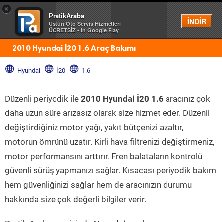
×
PratikAraba
Menü
İNDİR
Üstün Oto Servis Hizmetleri
ÜCRETSİZ - In Google Play
2010 Hyundai İ20 1.6 Araç Bakımı
Hyundai
İ20
1.6
Düzenli periyodik ile
2010 Hyundai İ20 1.6
aracınız çok
daha uzun süre arızasız olarak size hizmet eder. Düzenli
değiştirdiğiniz motor yağı, yakıt bütçenizi azaltır,
motorun ömrünü uzatır. Kirli hava filtrenizi değiştirmeniz,
motor performansını arttırır. Fren balataların kontrolü
güvenli sürüş yapmanızı sağlar. Kısacası periyodik bakım
hem güvenliğinizi sağlar hem de aracınızın durumu
hakkında size çok değerli bilgiler verir.