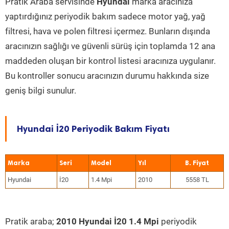
Pratik Araba servisinde
Hyundai
marka aracınıza
yaptırdığınız periyodik bakım sadece motor yağ, yağ
filtresi, hava ve polen filtresi içermez. Bunların dışında
aracınızın sağlığı ve güvenli sürüş için toplamda 12 ana
maddeden oluşan bir kontrol listesi aracınıza uygulanır.
Bu kontroller sonucu aracınızın durumu hakkında size
geniş bilgi sunulur.
Hyundai İ20 Periyodik Bakım Fiyatı
Marka
Seri
Model
Yıl
Hyundai
İ20
1.4 Mpi
2010
5558 TL
Pratik araba;
2010 Hyundai İ20 1.4 Mpi
periyodik