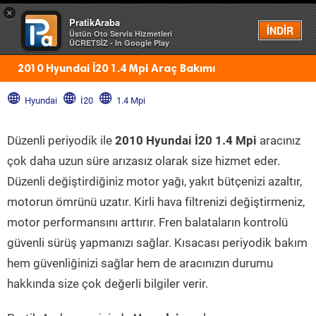
×
PratikAraba
Menü
İNDİR
Üstün Oto Servis Hizmetleri
ÜCRETSİZ - In Google Play
2010 Hyundai İ20 1.4 Mpi Araç Bakımı
Hyundai
İ20
1.4 Mpi
Düzenli periyodik ile
2010 Hyundai İ20 1.4 Mpi
aracınız
çok daha uzun süre arızasız olarak size hizmet eder.
Düzenli değiştirdiğiniz motor yağı, yakıt bütçenizi azaltır,
motorun ömrünü uzatır. Kirli hava filtrenizi değiştirmeniz,
motor performansını arttırır. Fren balataların kontrolü
güvenli sürüş yapmanızı sağlar. Kısacası periyodik bakım
hem güvenliğinizi sağlar hem de aracınızın durumu
hakkında size çok değerli bilgiler verir.