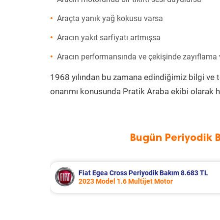
Araçta yanık yağ kokusu varsa
Aracın yakıt sarfiyatı artmışsa
Aracın performansında ve çekişinde zayıflama
1968 yılından bu zamana edindiğimiz bilgi ve 
onarımı konusunda Pratik Araba ekibi olarak h
Bugün Periyodik 
k Bakım 8.683 TL
Hyundai Accent Era Periyodik
Motor
2010 Model 1.4 Motor