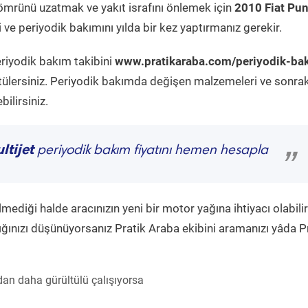
ömrünü uzatmak ve yakıt israfını önlemek için
2010 Fiat Pu
ve periyodik bakımını yılda bir kez yaptırmanız gerekir.
eriyodik bakım takibini
www.pratikaraba.com/periyodik-ba
tülersiniz. Periyodik bakımda değişen malzemeleri ve sonrak
ilirsiniz.
ltijet
periyodik bakım fiyatını hemen hesapla
”
diği halde aracınızın yeni bir motor yağına ihtiyacı olabilir
ğınızı düşünüyorsanız Pratik Araba ekibini aramanızı yâda P
an daha gürültülü çalışıyorsa