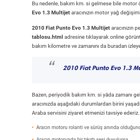
Bu nedenle, bakım km. si gelmese bile motor 
Evo 1.3 Multijet
aracınızın motor yağ değişimi 
2010 Fiat Punto Evo 1.3 Multijet
aracınızın p
tablosu.html
adresine tıklayarak online görün
bakım kilometre ve zamanını da buradan izleyeb
“
2010 Fiat Punto Evo 1.3 Mu
Bazen, periyodik bakım km. si yâda zamanı gelme
aracınızda aşağıdaki durumlardan birini yaşadı
Araba servisini ziyaret etmenizi tavsiye ederiz.
Aracın motoru rolanti ve sürüş anında olduğund
Aracın motorunda bir tıkırtı sesi duyulursa