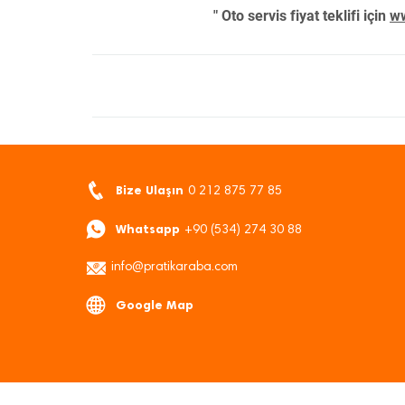
" Oto servis fiyat teklifi için
ww
Bize Ulaşın
0 212 875 77 85
Whatsapp
+90 (534) 274 30 88
info@pratikaraba.com
Google Map