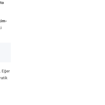
nto
kim-
i
. Eğer
ratik