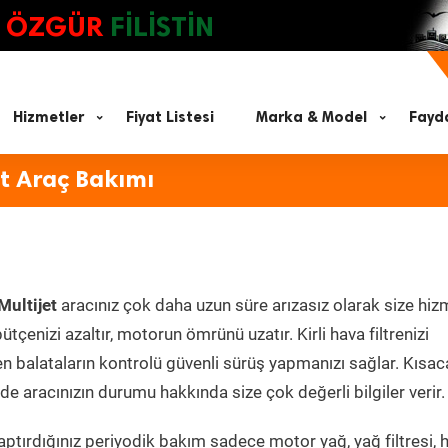
ÖZGÜR
FİLİSTİN
Hizmetler
Fiyat Listesi
Marka & Model
Fayda
et Araç Bakımı
Multijet
aracınız çok daha uzun süre arızasız olarak size hiz
ütçenizi azaltır, motorun ömrünü uzatır. Kirli hava filtrenizi
en balataların kontrolü güvenli sürüş yapmanızı sağlar. Kısac
e aracınızın durumu hakkında size çok değerli bilgiler verir.
ptırdığınız periyodik bakım sadece motor yağ, yağ filtresi, 