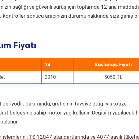
acınızın sağlığı ve güvenli sürüş için toplamda 12 ana madded
 Bu kontroller sonucu aracınızın durumu hakkında size geniş bi
ım Fiyatı
Yıl
Başlangıç Fiyatı
jet
2010
5050 TL
t
periyodik bakımında, üreticinin tavsiye ettiği viskotize
dart belgesine sahip motor yağ kullanır. Değişim yapılacak fi
bulunur.
 işlemlerini; TS 12047 standartlarında ve 4077 sayılı tüketic