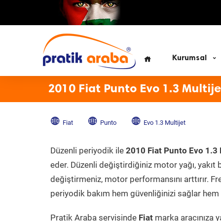
Kurumsal
2010 Fiat Punto Evo 1.3 Multij
Fiat
Punto
Evo 1.3 Multijet
Düzenli periyodik ile
2010 Fiat Punto Evo 1.3 
eder. Düzenli değiştirdiğiniz motor yağı, yakıt b
değiştirmeniz, motor performansını arttırır. Fr
periyodik bakım hem güvenliğinizi sağlar hem d
Pratik Araba servisinde
Fiat
marka aracınıza ya