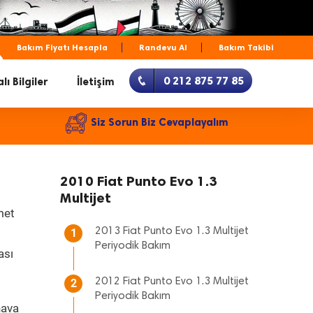
Bakım Fiyatı Hesapla
Randevu Al
Bakım Takibi
0 212 875 77 85
lı Bilgiler
İletişim
Siz Sorun Biz Cevaplayalım
2010 Fiat Punto Evo 1.3
Multijet
met
2013 Fiat Punto Evo 1.3 Multijet
1
Periyodik Bakım
ası
2012 Fiat Punto Evo 1.3 Multijet
2
Periyodik Bakım
hava