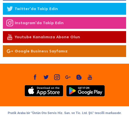
Twitter'da Takip Edin
Instagram'da Takip Edin
Youtube Kanalımıza Abone Olun
Google Business Sayfamız
Pratik Araba bir "Üstün Oto Servis Hiz. San. ve Tic. Ltd. Şti." tescilli markasıdır.