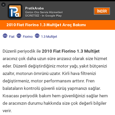
×
PratikAraba
Menü
İNDİR
Üstün Oto Servis Hizmetleri
ÜCRETSİZ - In Google Play
2010 Fiat Fiorino 1.3 Multijet Araç Bakımı
Fiat
Fiorino
1.3 Multijet
Düzenli periyodik ile
2010 Fiat Fiorino 1.3 Multijet
aracınız çok daha uzun süre arızasız olarak size hizmet
eder. Düzenli değiştirdiğiniz motor yağı, yakıt bütçenizi
azaltır, motorun ömrünü uzatır. Kirli hava filtrenizi
değiştirmeniz, motor performansını arttırır. Fren
balataların kontrolü güvenli sürüş yapmanızı sağlar.
Kısacası periyodik bakım hem güvenliğinizi sağlar hem
de aracınızın durumu hakkında size çok değerli bilgiler
verir.