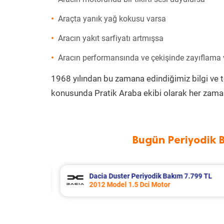
Araçta yanık yağ kokusu varsa
Aracın yakıt sarfiyatı artmışsa
Aracın performansında ve çekişinde zayıflama
1968 yılından bu zamana edindiğimiz bilgi ve 
konusunda Pratik Araba ekibi olarak her zaman
Bugün Periyodik 
 Bakım 7.799 TL
Ford Tourneo Courier Periy
or
2020 Model 1.5 Tdci Motor