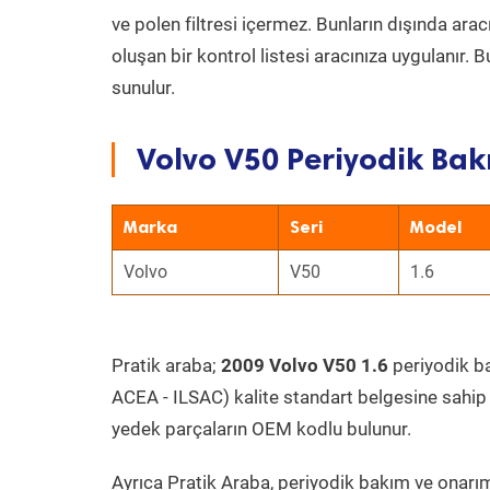
ve polen filtresi içermez. Bunların dışında ar
oluşan bir kontrol listesi aracınıza uygulanır.
sunulur.
Volvo V50 Periyodik Bak
Marka
Seri
Model
Volvo
V50
1.6
Pratik araba;
2009 Volvo V50 1.6
periyodik bak
ACEA - ILSAC) kalite standart belgesine sahip
yedek parçaların OEM kodlu bulunur.
Ayrıca Pratik Araba, periyodik bakım ve onarım