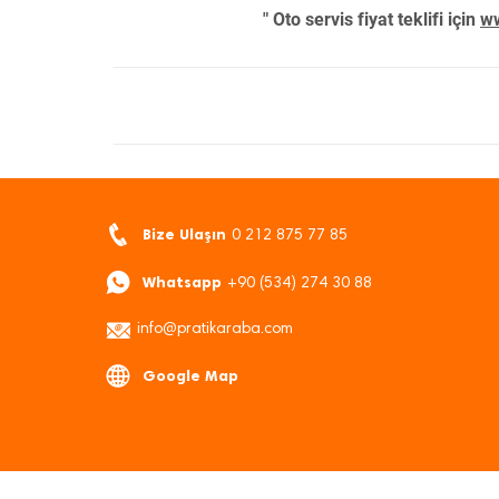
" Oto servis fiyat teklifi için
ww
Bize Ulaşın
0 212 875 77 85
Whatsapp
+90 (534) 274 30 88
info@pratikaraba.com
Google Map