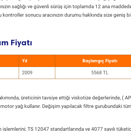
acınızın sağlığı ve güvenli sürüş için toplamda 12 ana madded
 Bu kontroller sonucu aracınızın durumu hakkında size geniş bi
ım Fiyatı
Yıl
Başlangıç Fiyatı
2009
5568 TL
ımında, üreticinin tavsiye ettiği viskotize değerlerinde, ( AP
 motor yağ kullanır. Değişim yapılacak filtre gurubundaki tü
 işlemlerini; TS 12047 standartlarında ve 4077 sayılı tüketic