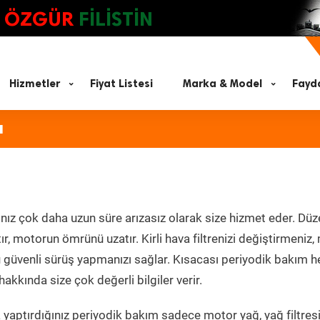
ÖZGÜR
FİLİSTİN
Hizmetler
Fiyat Listesi
Marka & Model
Fayda
ı
nız çok daha uzun süre arızasız olarak size hizmet eder. Düz
tır, motorun ömrünü uzatır. Kirli hava filtrenizi değiştirmeniz
olü güvenli sürüş yapmanızı sağlar. Kısacası periyodik bakım 
akkında size çok değerli bilgiler verir.
yaptırdığınız periyodik bakım sadece motor yağ, yağ filtresi