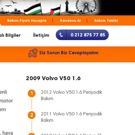
Bakım Fiyatı Hesapla
Randevu Al
Bakım Takibi
0 212 875 77 85
lı Bilgiler
İletişim
Siz Sorun Biz Cevaplayalım
2009 Volvo V50 1.6
enli
2012 Volvo V50 1.6 Periyodik
1
Bakım
, motor
hem
2011 Volvo V50 1.6 Periyodik
2
Bakım
, hava