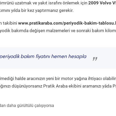
ömrünü uzatmak ve yakıt israfını önlemek için
2009 Volvo V
mını yılda bir kez yaptırmanız gerekir.
m takibini
www.pratikaraba.com/periyodik-bakim-tablosu.
eriyodik bakımda değişen malzemeleri ve sonraki bakım kilom
periyodik bakım fiyatını hemen hesapla
”
diği halde aracınızın yeni bir motor yağına ihtiyacı olabilir
ğınızı düşünüyorsanız Pratik Araba ekibini aramanızı yâda P
an daha gürültülü çalışıyorsa