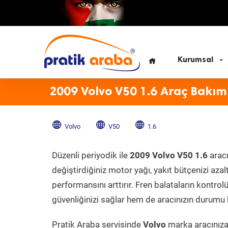
Kurumsal
2009 Volvo V50 1.6 Araç Bakım
Volvo
V50
1.6
Düzenli periyodik ile
2009 Volvo V50 1.6
aracı
değiştirdiğiniz motor yağı, yakıt bütçenizi azal
performansını arttırır. Fren balataların kontr
güvenliğinizi sağlar hem de aracınızın durumu h
Pratik Araba servisinde
Volvo
marka aracınıza 