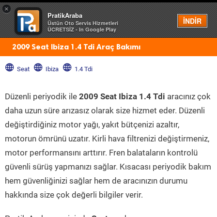
×
PratikAraba
Menü
İNDİR
Üstün Oto Servis Hizmetleri
ÜCRETSİZ - In Google Play
2009 Seat Ibiza 1.4 Tdi Araç Bakımı
Seat
Ibiza
1.4 Tdi
Düzenli periyodik ile
2009 Seat Ibiza 1.4 Tdi
aracınız çok
daha uzun süre arızasız olarak size hizmet eder. Düzenli
değiştirdiğiniz motor yağı, yakıt bütçenizi azaltır,
motorun ömrünü uzatır. Kirli hava filtrenizi değiştirmeniz,
motor performansını arttırır. Fren balataların kontrolü
güvenli sürüş yapmanızı sağlar. Kısacası periyodik bakım
hem güvenliğinizi sağlar hem de aracınızın durumu
hakkında size çok değerli bilgiler verir.