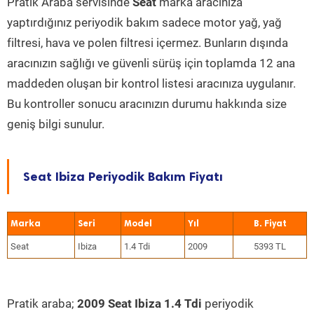
Pratik Araba servisinde
Seat
marka aracınıza
yaptırdığınız periyodik bakım sadece motor yağ, yağ
filtresi, hava ve polen filtresi içermez. Bunların dışında
aracınızın sağlığı ve güvenli sürüş için toplamda 12 ana
maddeden oluşan bir kontrol listesi aracınıza uygulanır.
Bu kontroller sonucu aracınızın durumu hakkında size
geniş bilgi sunulur.
Seat Ibiza Periyodik Bakım Fiyatı
Marka
Seri
Model
Yıl
Seat
Ibiza
1.4 Tdi
2009
5393 TL
Pratik araba;
2009 Seat Ibiza 1.4 Tdi
periyodik