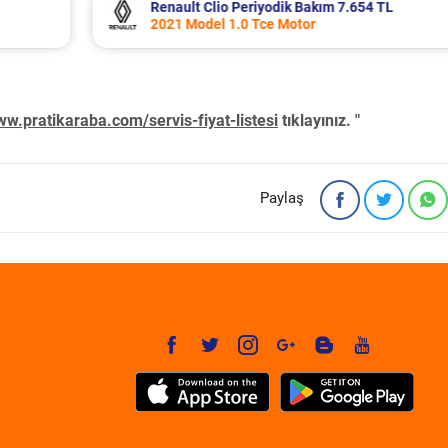
TL
Mitsubishi L300 Periyodik Bakım 6.726 T
2003 Model 2.5 Motor
w.pratikaraba.com/servis-fiyat-listesi
tıklayınız. "
Paylaş