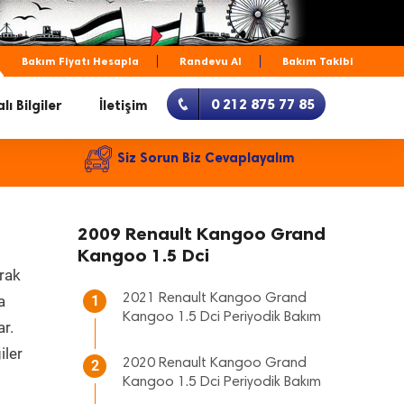
Bakım Fiyatı Hesapla
Randevu Al
Bakım Takibi
0 212 875 77 85
lı Bilgiler
İletişim
Siz Sorun Biz Cevaplayalım
2009 Renault Kangoo Grand
Kangoo 1.5 Dci
arak
2021 Renault Kangoo Grand
a
1
Kangoo 1.5 Dci Periyodik Bakım
ar.
iler
2020 Renault Kangoo Grand
2
Kangoo 1.5 Dci Periyodik Bakım