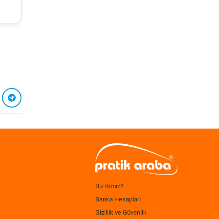
L
Ford Fiesta Periyodik Bakım 6.782 TL
2015 Model 1.6 Ti-Vct Motor
Biz Kimiz?
Banka Hesapları
Gizlilik ve Güvenlik