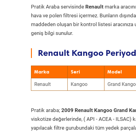
Pratik Araba servisinde
Renault
marka aracınız
hava ve polen filtresi içermez. Bunların dışınd
maddeden oluşan bir kontrol listesi aracınıza 
geniş bilgi sunulur.
Renault Kangoo Periyodi
Marka
Seri
Model
Renault
Kangoo
Grand Kangoo
Pratik araba;
2009 Renault Kangoo Grand Ka
viskotize değerlerinde, ( API - ACEA - ILSAC) 
yapılacak filtre gurubundaki tüm yedek parçal