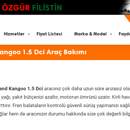
ÖZGÜR
FİLİSTİN
Hizmetler
Fiyat Listesi
Marka & Model
Fayda
ngoo 1.5 Dci Araç Bakımı
and Kangoo 1.5 Dci
aracınız çok daha uzun süre arızasız ol
yağı, yakıt bütçenizi azaltır, motorun ömrünü uzatır. Kirli hav
ttırır. Fren balataların kontrolü güvenli sürüş yapmanızı sağl
lar hem de aracınızın durumu hakkında size çok değerli bilg