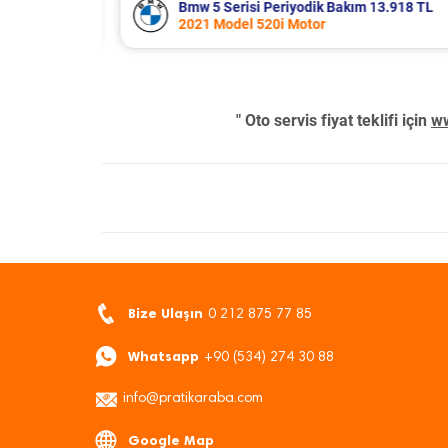
3.918 TL
Renault Clio Periyodik Bakım 7.654 
2021 Model 1.0 Tce Motor
" Oto servis fiyat teklifi için
ww
Bize Ulaşın
0 212 875 77 85
Whatsapp
+90 (534) 274 30 88
info@pratikaraba.com
Google Map