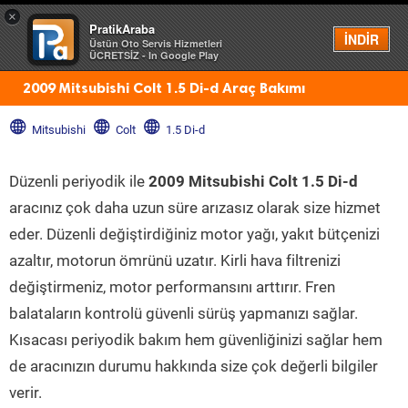
×
PratikAraba
Menü
İNDİR
Üstün Oto Servis Hizmetleri
ÜCRETSİZ - In Google Play
2009 Mitsubishi Colt 1.5 Di-d Araç Bakımı
Mitsubishi
Colt
1.5 Di-d
Düzenli periyodik ile
2009 Mitsubishi Colt 1.5 Di-d
aracınız çok daha uzun süre arızasız olarak size hizmet
eder. Düzenli değiştirdiğiniz motor yağı, yakıt bütçenizi
azaltır, motorun ömrünü uzatır. Kirli hava filtrenizi
değiştirmeniz, motor performansını arttırır. Fren
balataların kontrolü güvenli sürüş yapmanızı sağlar.
Kısacası periyodik bakım hem güvenliğinizi sağlar hem
de aracınızın durumu hakkında size çok değerli bilgiler
verir.