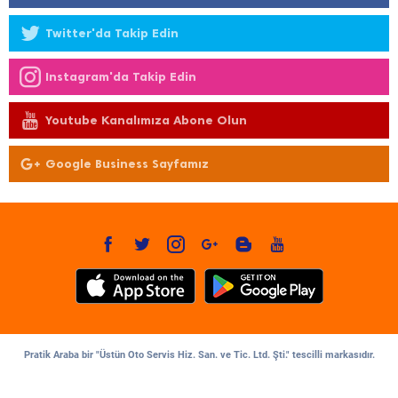
Twitter'da Takip Edin
Instagram'da Takip Edin
Youtube Kanalımıza Abone Olun
Google Business Sayfamız
Pratik Araba bir "Üstün Oto Servis Hiz. San. ve Tic. Ltd. Şti." tescilli markasıdır.