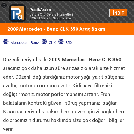
×
PratikAraba
Menü
İNDİR
Üstün Oto Servis Hizmetleri
ÜCRETSİZ - In Google Play
2009 Mercedes - Benz CLK 350 Araç Bakımı
Mercedes - Benz
CLK
350
Düzenli periyodik ile
2009 Mercedes - Benz CLK 350
aracınız çok daha uzun süre arızasız olarak size hizmet
eder. Düzenli değiştirdiğiniz motor yağı, yakıt bütçenizi
azaltır, motorun ömrünü uzatır. Kirli hava filtrenizi
değiştirmeniz, motor performansını arttırır. Fren
balataların kontrolü güvenli sürüş yapmanızı sağlar.
Kısacası periyodik bakım hem güvenliğinizi sağlar hem
de aracınızın durumu hakkında size çok değerli bilgiler
verir.