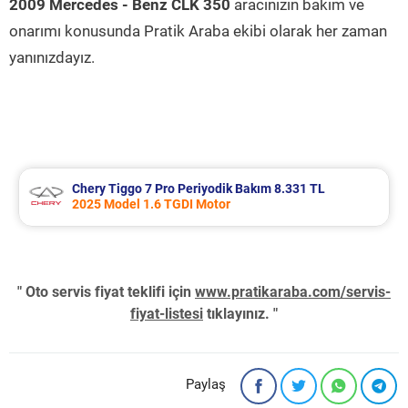
2009 Mercedes - Benz CLK 350
aracınızın bakım ve
onarımı konusunda Pratik Araba ekibi olarak her zaman
yanınızdayız.
 Tiggo 7 Pro Periyodik Bakım 8.331 TL
Bmw 3 Se
Model 1.6 TGDI Motor
2012 Mod
" Oto servis fiyat teklifi için
www.pratikaraba.com/servis-
fiyat-listesi
tıklayınız. "
Paylaş