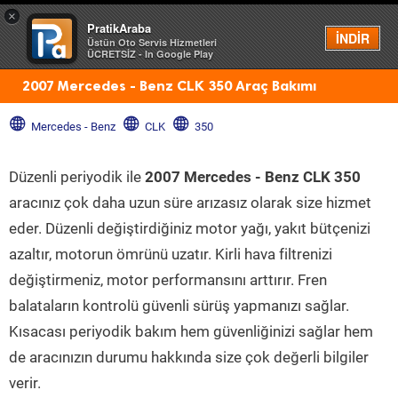
×
PratikAraba
Menü
İNDİR
Üstün Oto Servis Hizmetleri
ÜCRETSİZ - In Google Play
2007 Mercedes - Benz CLK 350 Araç Bakımı
Mercedes - Benz
CLK
350
Düzenli periyodik ile
2007 Mercedes - Benz CLK 350
aracınız çok daha uzun süre arızasız olarak size hizmet
eder. Düzenli değiştirdiğiniz motor yağı, yakıt bütçenizi
azaltır, motorun ömrünü uzatır. Kirli hava filtrenizi
değiştirmeniz, motor performansını arttırır. Fren
balataların kontrolü güvenli sürüş yapmanızı sağlar.
Kısacası periyodik bakım hem güvenliğinizi sağlar hem
de aracınızın durumu hakkında size çok değerli bilgiler
verir.