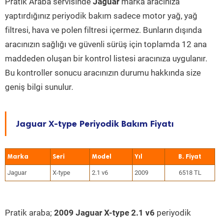
Pratik Araba servisinde
Jaguar
marka aracınıza
yaptırdığınız periyodik bakım sadece motor yağ, yağ
filtresi, hava ve polen filtresi içermez. Bunların dışında
aracınızın sağlığı ve güvenli sürüş için toplamda 12 ana
maddeden oluşan bir kontrol listesi aracınıza uygulanır.
Bu kontroller sonucu aracınızın durumu hakkında size
geniş bilgi sunulur.
Jaguar X-type Periyodik Bakım Fiyatı
Marka
Seri
Model
Yıl
Jaguar
X-type
2.1 v6
2009
6518 TL
Pratik araba;
2009 Jaguar X-type 2.1 v6
periyodik