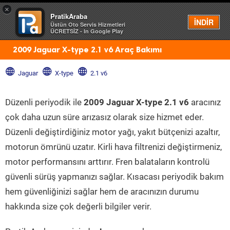
×
PratikAraba
Menü
İNDİR
Üstün Oto Servis Hizmetleri
ÜCRETSİZ - In Google Play
2009 Jaguar X-type 2.1 v6 Araç Bakımı
Jaguar
X-type
2.1 v6
Düzenli periyodik ile
2009 Jaguar X-type 2.1 v6
aracınız
çok daha uzun süre arızasız olarak size hizmet eder.
Düzenli değiştirdiğiniz motor yağı, yakıt bütçenizi azaltır,
motorun ömrünü uzatır. Kirli hava filtrenizi değiştirmeniz,
motor performansını arttırır. Fren balataların kontrolü
güvenli sürüş yapmanızı sağlar. Kısacası periyodik bakım
hem güvenliğinizi sağlar hem de aracınızın durumu
hakkında size çok değerli bilgiler verir.