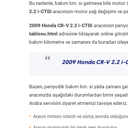
Bu nedenle, bakım km. si gelmese bile motor 
2.2 i-CTDi
aracınızın motor yağ değişimi ve per
2009 Honda CR-V 2.2 i-CTDi
aracınızın periy
tablosu.html
adresine tıklayarak online görün
bakım kilometre ve zamanını da buradan izleyeb
“
2009 Honda CR-V 2.2 i-
Bazen, periyodik bakım km. si yâda zamanı gelme
aracınızda aşağıdaki durumlardan birini yaşadı
Araba servisini ziyaret etmenizi tavsiye ederiz.
Aracın motoru rolanti ve sürüş anında olduğund
Aracın motorunda bir tıkırtı sesi duyulursa