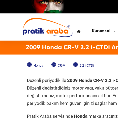
Kurumsal
2009 Honda CR-V 2.2 i-CTDi A
Honda
CR-V
2.2 i-CTDi
Düzenli periyodik ile
2009 Honda CR-V 2.2 i-
Düzenli değiştirdiğiniz motor yağı, yakıt bütçeni
değiştirmeniz, motor performansını arttırır. Fr
periyodik bakım hem güvenliğinizi sağlar hem d
Pratik Araba servisinde
Honda
marka aracınıza