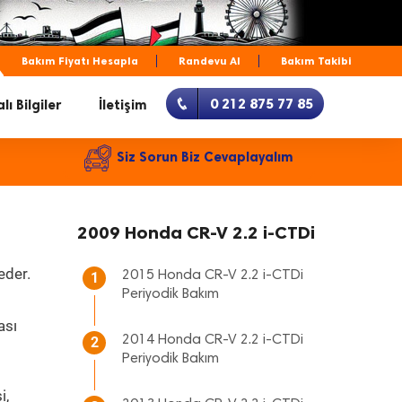
Bakım Fiyatı Hesapla
Randevu Al
Bakım Takibi
0 212 875 77 85
lı Bilgiler
İletişim
Siz Sorun Biz Cevaplayalım
2009 Honda CR-V 2.2 i-CTDi
eder.
2015 Honda CR-V 2.2 i-CTDi
1
Periyodik Bakım
ası
2014 Honda CR-V 2.2 i-CTDi
2
Periyodik Bakım
i,