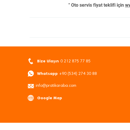
" Oto servis fiyat teklifi için
ww
Bize Ulaşın
0 212 875 77 85
Whatsapp
+90 (534) 274 30 88
info@pratikaraba.com
Google Map