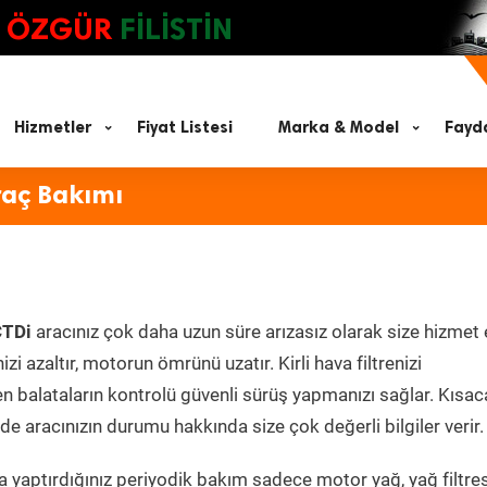
ÖZGÜR
FİLİSTİN
Hizmetler
Fiyat Listesi
Marka & Model
Fayda
raç Bakımı
CTDi
aracınız çok daha uzun süre arızasız olarak size hizmet 
zi azaltır, motorun ömrünü uzatır. Kirli hava filtrenizi
en balataların kontrolü güvenli sürüş yapmanızı sağlar. Kısac
e aracınızın durumu hakkında size çok değerli bilgiler verir.
 yaptırdığınız periyodik bakım sadece motor yağ, yağ filtres