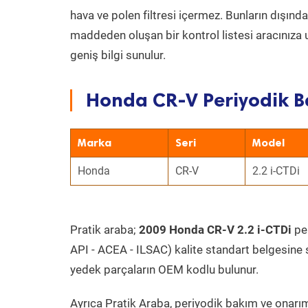
hava ve polen filtresi içermez. Bunların dışınd
maddeden oluşan bir kontrol listesi aracınıza 
geniş bilgi sunulur.
Honda CR-V Periyodik B
Marka
Seri
Model
Honda
CR-V
2.2 i-CTDi
Pratik araba;
2009 Honda CR-V 2.2 i-CTDi
per
API - ACEA - ILSAC) kalite standart belgesine 
yedek parçaların OEM kodlu bulunur.
Ayrıca Pratik Araba, periyodik bakım ve onarım