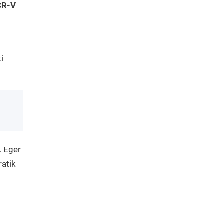
CR-V
-
i
. Eğer
ratik