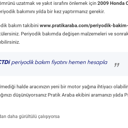
ömrünü uzatmak ve yakıt israfını önlemek için
2009 Honda 
iyodik bakımını yılda bir kez yaptırmanız gerekir.
odik bakım takibini
www.pratikaraba.com/periyodik-bakim
tülersiniz. Periyodik bakımda değişen malzemeleri ve sonrak
ilirsiniz.
CTDi
periyodik bakım fiyatını hemen hesapla
”
diği halde aracınızın yeni bir motor yağına ihtiyacı olabilir
ğınızı düşünüyorsanız Pratik Araba ekibini aramanızı yâda P
an daha gürültülü çalışıyorsa