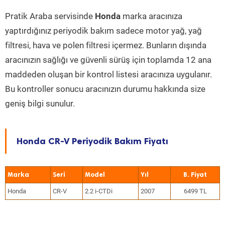
Pratik Araba servisinde
Honda
marka aracınıza
yaptırdığınız periyodik bakım sadece motor yağ, yağ
filtresi, hava ve polen filtresi içermez. Bunların dışında
aracınızın sağlığı ve güvenli sürüş için toplamda 12 ana
maddeden oluşan bir kontrol listesi aracınıza uygulanır.
Bu kontroller sonucu aracınızın durumu hakkında size
geniş bilgi sunulur.
Honda CR-V Periyodik Bakım Fiyatı
Marka
Seri
Model
Yıl
Honda
CR-V
2.2 i-CTDi
2007
6499 TL