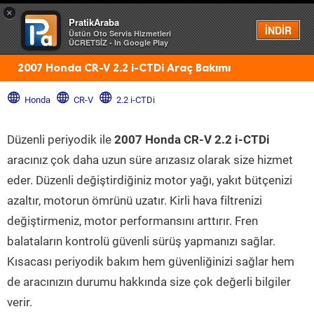
×
PratikAraba
Menü
İNDİR
Üstün Oto Servis Hizmetleri
ÜCRETSİZ - In Google Play
2007 Honda CR-V 2.2 i-CTDi Araç Bakımı
Honda
CR-V
2.2 i-CTDi
Düzenli periyodik ile
2007 Honda CR-V 2.2 i-CTDi
aracınız çok daha uzun süre arızasız olarak size hizmet
eder. Düzenli değiştirdiğiniz motor yağı, yakıt bütçenizi
azaltır, motorun ömrünü uzatır. Kirli hava filtrenizi
değiştirmeniz, motor performansını arttırır. Fren
balataların kontrolü güvenli sürüş yapmanızı sağlar.
Kısacası periyodik bakım hem güvenliğinizi sağlar hem
de aracınızın durumu hakkında size çok değerli bilgiler
verir.