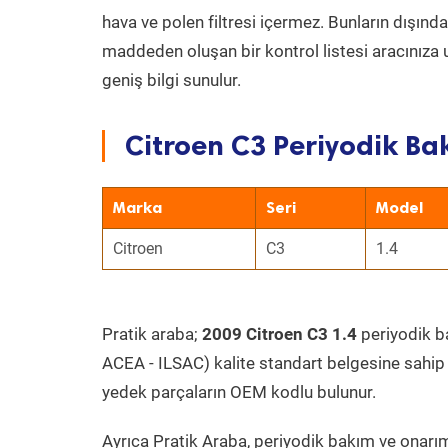
hava ve polen filtresi içermez. Bunların dışınd
maddeden oluşan bir kontrol listesi aracınıza 
geniş bilgi sunulur.
Citroen C3 Periyodik Bak
Marka
Seri
Model
Citroen
C3
1.4
Pratik araba;
2009 Citroen C3 1.4
periyodik ba
ACEA - ILSAC) kalite standart belgesine sahip
yedek parçaların OEM kodlu bulunur.
Ayrıca Pratik Araba, periyodik bakım ve onarım