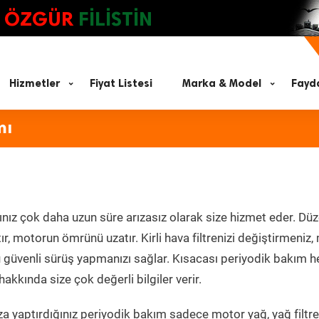
ÖZGÜR
FİLİSTİN
Hizmetler
Fiyat Listesi
Marka & Model
Fayda
mı
nız çok daha uzun süre arızasız olarak size hizmet eder. Düz
tır, motorun ömrünü uzatır. Kirli hava filtrenizi değiştirmeniz
olü güvenli sürüş yapmanızı sağlar. Kısacası periyodik bakım 
akkında size çok değerli bilgiler verir.
a yaptırdığınız periyodik bakım sadece motor yağ, yağ filtre