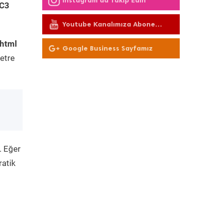
Instagram'da Takip Edin
 C3
Youtube Kanalımıza Abone
Olun
.html
Google Business Sayfamız
etre
. Eğer
ratik