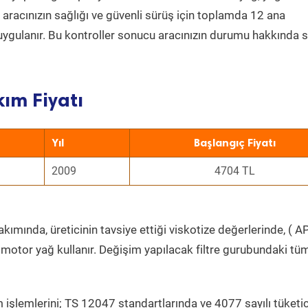
a aracınızın sağlığı ve güvenli sürüş için toplamda 12 ana
uygulanır. Bu kontroller sonucu aracınızın durumu hakkında s
ım Fiyatı
Yıl
Başlangıç Fiyatı
2009
4704 TL
kımında, üreticinin tavsiye ettiği viskotize değerlerinde, ( AP
 motor yağ kullanır. Değişim yapılacak filtre gurubundaki tü
 işlemlerini; TS 12047 standartlarında ve 4077 sayılı tüketic