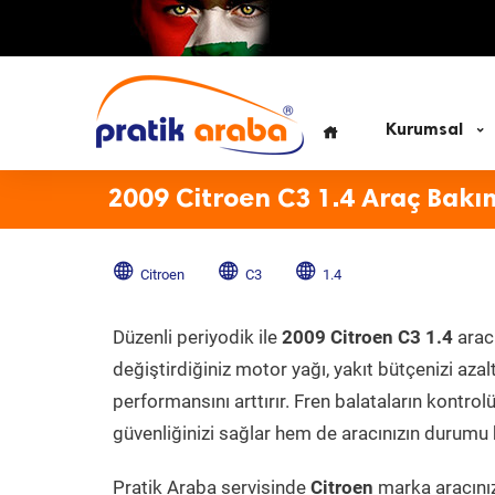
Kurumsal
2009 Citroen C3 1.4 Araç Bakı
Citroen
C3
1.4
Düzenli periyodik ile
2009 Citroen C3 1.4
aracı
değiştirdiğiniz motor yağı, yakıt bütçenizi azal
performansını arttırır. Fren balataların kontr
güvenliğinizi sağlar hem de aracınızın durumu h
Pratik Araba servisinde
Citroen
marka aracınız