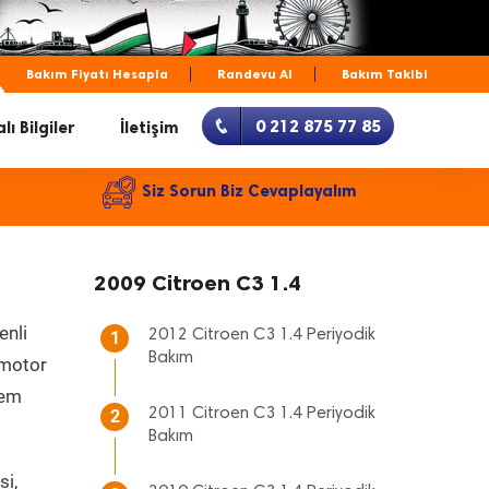
Bakım Fiyatı Hesapla
Randevu Al
Bakım Takibi
0 212 875 77 85
lı Bilgiler
İletişim
Siz Sorun Biz Cevaplayalım
2009 Citroen C3 1.4
enli
2012 Citroen C3 1.4 Periyodik
1
Bakım
, motor
hem
2011 Citroen C3 1.4 Periyodik
2
Bakım
si,