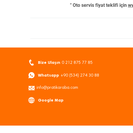
" Oto servis fiyat teklifi için
ww
Bize Ulaşın
0 212 875 77 85
Whatsapp
+90 (534) 274 30 88
info@pratikaraba.com
Google Map