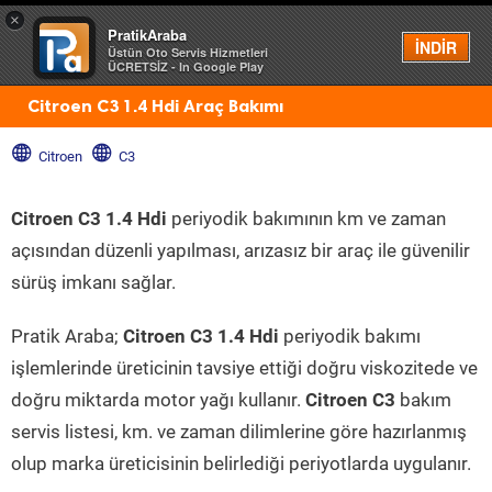
×
PratikAraba
Menü
İNDİR
Üstün Oto Servis Hizmetleri
ÜCRETSİZ - In Google Play
Citroen C3 1.4 Hdi Araç Bakımı
Citroen
C3
Citroen C3 1.4 Hdi
periyodik bakımının km ve zaman
açısından düzenli yapılması, arızasız bir araç ile güvenilir
sürüş imkanı sağlar.
Pratik Araba;
Citroen C3 1.4 Hdi
periyodik bakımı
işlemlerinde üreticinin tavsiye ettiği doğru viskozitede ve
doğru miktarda motor yağı kullanır.
Citroen C3
bakım
servis listesi, km. ve zaman dilimlerine göre hazırlanmış
olup marka üreticisinin belirlediği periyotlarda uygulanır.