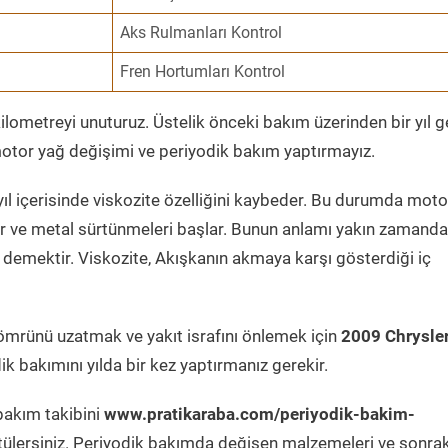
Aks Rulmanları Kontrol
Fren Hortumları Kontrol
ometreyi unuturuz. Üstelik önceki bakım üzerinden bir yıl 
tor yağ değişimi ve periyodik bakım yaptırmayız.
ıl içerisinde viskozite özelliğini kaybeder. Bu durumda moto
er ve metal sürtünmeleri başlar. Bunun anlamı yakın zamanda
demektir. Viskozite, Akışkanın akmaya karşı gösterdiği iç
ömrünü uzatmak ve yakıt israfını önlemek için
2009 Chrysle
k bakımını yılda bir kez yaptırmanız gerekir.
bakım takibini
www.pratikaraba.com/periyodik-bakim-
tülersiniz. Periyodik bakımda değişen malzemeleri ve sonrak