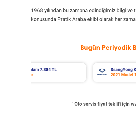
1968 yılından bu zamana edindiğimiz bilgi ve 
konusunda Pratik Araba ekibi olarak her zaman
Bugün Periyodik 
iyodik Bakım 9.937 TL
Skoda Superb Periyodik Bak
2019 Model 1.6 Tdi Motor
" Oto servis fiyat teklifi için
ww