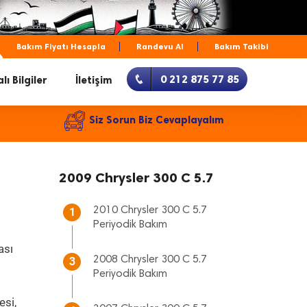
Bakım Fiyatı Hesapla
Randevu Al
Bakım Takibi
0 212 875 77 85
lı Bilgiler
İletişim
Siz Sorun Biz Cevaplayalım
2009 Chrysler 300 C 5.7
2010 Chrysler 300 C 5.7
1
Periyodik Bakım
ası
2008 Chrysler 300 C 5.7
3
Periyodik Bakım
esi,