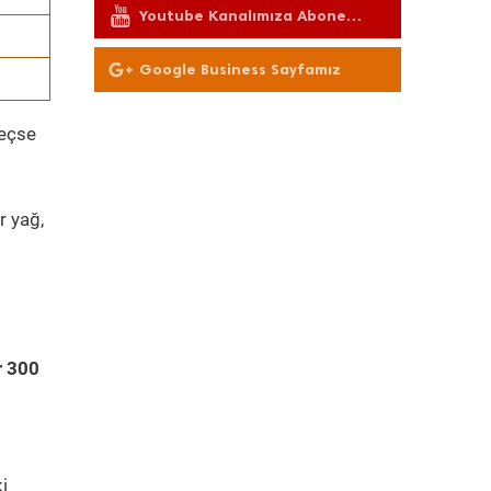
Youtube Kanalımıza Abone
Olun
Google Business Sayfamız
geçse
r yağ,
r 300
i