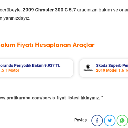
tecrübeyle,
2009 Chrysler 300 C 5.7
aracınızın bakım ve ona
 yanınızdayız.
Bakım Fiyatı Hesaplanan Araçlar
ım 8.995 TL
Renault R 12 Periyodik Bakım 5.
2000 Model 1.4 Motor
w.pratikaraba.com/servis-fiyat-listesi
tıklayınız. "
Paylaş