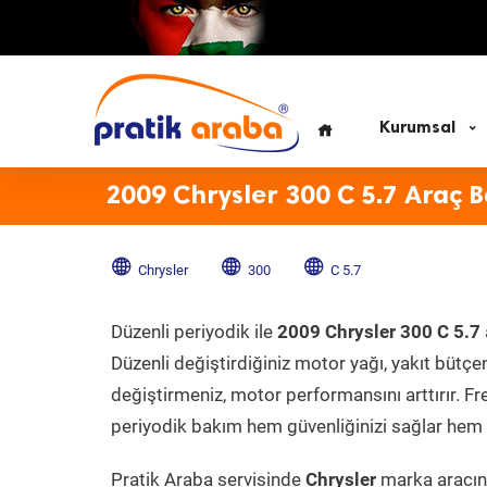
Kurumsal
2009 Chrysler 300 C 5.7 Araç 
Chrysler
300
C 5.7
Düzenli periyodik ile
2009 Chrysler 300 C 5.7
Düzenli değiştirdiğiniz motor yağı, yakıt bütçeni
değiştirmeniz, motor performansını arttırır. Fr
periyodik bakım hem güvenliğinizi sağlar hem d
Pratik Araba servisinde
Chrysler
marka aracını