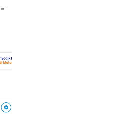
rımı
138 TL
Ford Puma Periyodik Bakım 10.415 T
2021 Model 1.0 EcoBoost Motor