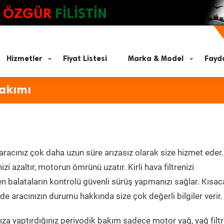
ÖZGÜR
FİLİSTİN
Hizmetler
Fiyat Listesi
Marka & Model
Fayda
Bakımı
aracınız çok daha uzun süre arızasız olarak size hizmet eder.
zi azaltır, motorun ömrünü uzatır. Kirli hava filtrenizi
en balataların kontrolü güvenli sürüş yapmanızı sağlar. Kısac
e aracınızın durumu hakkında size çok değerli bilgiler verir.
za yaptırdığınız periyodik bakım sadece motor yağ, yağ filtr