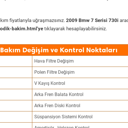
kım fiyatlarıyla uğraşmazsınız.
2009 Bmw 7 Serisi 730i
ara
odik-bakim.html'ye
tıklayarak hesaplayabilirsiniz.
 Bakım Değişim ve Kontrol Noktaları
Hava Filtre Değişim
Polen Filtre Değişim
V Kayış Kontrol
Arka Fren Balata Kontrol
Arka Fren Diski Kontrol
Süspansiyon Sistemi Kontrol
Amortisör - Helezon Kontrol