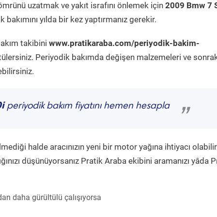
ömrünü uzatmak ve yakıt israfını önlemek için
2009 Bmw 7 S
 bakımını yılda bir kez yaptırmanız gerekir.
bakım takibini
www.pratikaraba.com/periyodik-bakim-
tülersiniz. Periyodik bakımda değişen malzemeleri ve sonrak
ilirsiniz.
i
periyodik bakım fiyatını hemen hesapla
”
diği halde aracınızın yeni bir motor yağına ihtiyacı olabilir
ğınızı düşünüyorsanız Pratik Araba ekibini aramanızı yâda P
an daha gürültülü çalışıyorsa