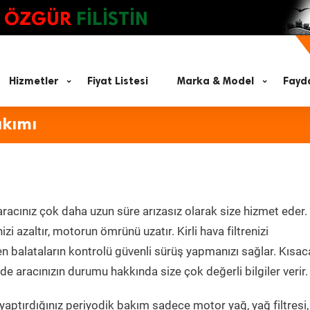
ÖZGÜR
FİLİSTİN
Hizmetler
Fiyat Listesi
Marka & Model
Fayda
akımı
racınız çok daha uzun süre arızasız olarak size hizmet eder.
zi azaltır, motorun ömrünü uzatır. Kirli hava filtrenizi
en balataların kontrolü güvenli sürüş yapmanızı sağlar. Kısac
e aracınızın durumu hakkında size çok değerli bilgiler verir.
aptırdığınız periyodik bakım sadece motor yağ, yağ filtresi,