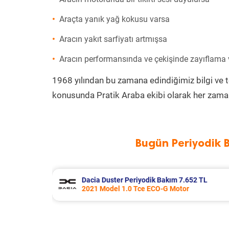
Araçta yanık yağ kokusu varsa
Aracın yakıt sarfiyatı artmışsa
Aracın performansında ve çekişinde zayıflama
1968 yılından bu zamana edindiğimiz bilgi ve 
konusunda Pratik Araba ekibi olarak her zaman
Bugün Periyodik 
52 TL
Skoda Rapid Periyodik Bakım 7.707 T
2017 Model 1.4 Tdi Greentech Motor