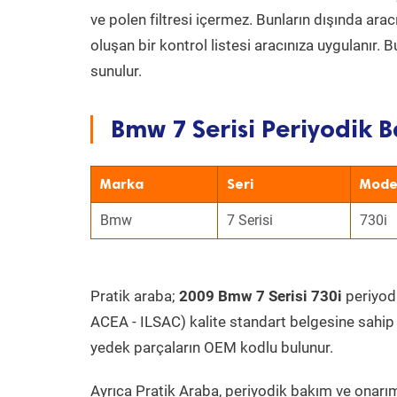
ve polen filtresi içermez. Bunların dışında ar
oluşan bir kontrol listesi aracınıza uygulanır.
sunulur.
Bmw 7 Serisi Periyodik B
Marka
Seri
Mode
Bmw
7 Serisi
730i
Pratik araba;
2009 Bmw 7 Serisi 730i
periyodi
ACEA - ILSAC) kalite standart belgesine sahip
yedek parçaların OEM kodlu bulunur.
Ayrıca Pratik Araba, periyodik bakım ve onarım