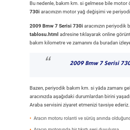
Bu nedenle, bakım km. si gelmese bile motor 
730i
aracınızın motor yağ değişimi ve periyodik
2009 Bmw 7 Serisi 730i
aracınızın periyodik 
tablosu.html
adresine tıklayarak online görün
bakım kilometre ve zamanını da buradan izleyeb
“
2009 Bmw 7 Serisi 730
Bazen, periyodik bakım km. si yâda zamanı gelme
aracınızda aşağıdaki durumlardan birini yaşadı
Araba servisini ziyaret etmenizi tavsiye ederiz.
Aracın motoru rolanti ve sürüş anında olduğund
Aracın motorunda bir tıkırtı sesi duyulursa