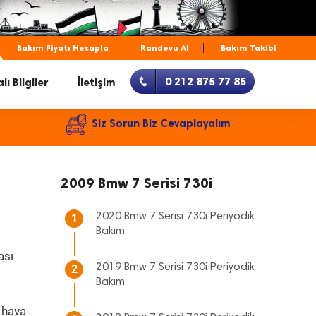
Bakım Fiyatı Hesapla
Randevu Al
Bakım Takibi
0 212 875 77 85
lı Bilgiler
İletişim
Siz Sorun Biz Cevaplayalım
2009 Bmw 7 Serisi 730i
2020 Bmw 7 Serisi 730i Periyodik
1
Bakım
ası
2019 Bmw 7 Serisi 730i Periyodik
2
Bakım
 hava