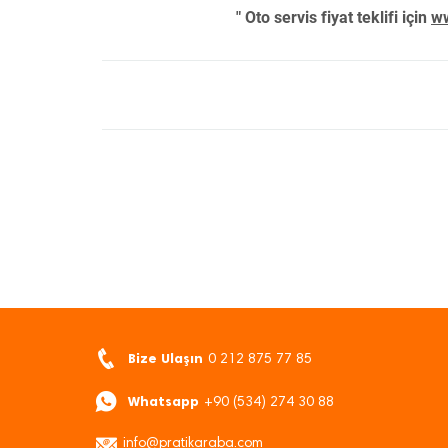
" Oto servis fiyat teklifi için
ww
Bize Ulaşın
0 212 875 77 85
Whatsapp
+90 (534) 274 30 88
info@pratikaraba.com