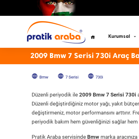
Kurumsal
2009 Bmw 7 Serisi 730i Araç B
Bmw
7 Serisi
730i
Düzenli periyodik ile
2009 Bmw 7 Serisi 730i
a
Düzenli değiştirdiğiniz motor yağı, yakıt bütçeni
değiştirmeniz, motor performansını arttırır. Fr
periyodik bakım hem güvenliğinizi sağlar hem d
Pratik Araba servisinde
Bmw
marka aracınıza y