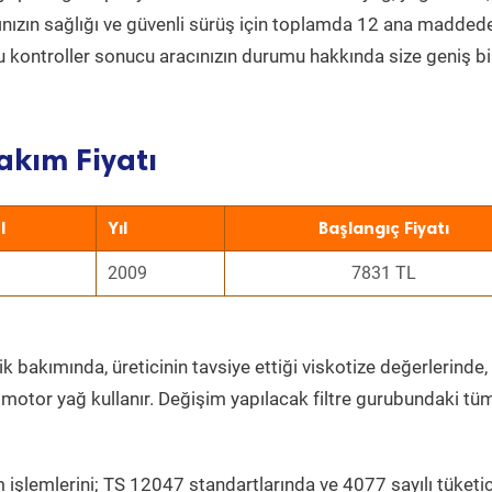
acınızın sağlığı ve güvenli sürüş için toplamda 12 ana madded
 Bu kontroller sonucu aracınızın durumu hakkında size geniş bi
akım Fiyatı
l
Yıl
Başlangıç Fiyatı
2009
7831 TL
k bakımında, üreticinin tavsiye ettiği viskotize değerlerinde, 
 motor yağ kullanır. Değişim yapılacak filtre gurubundaki tü
 işlemlerini; TS 12047 standartlarında ve 4077 sayılı tüketic