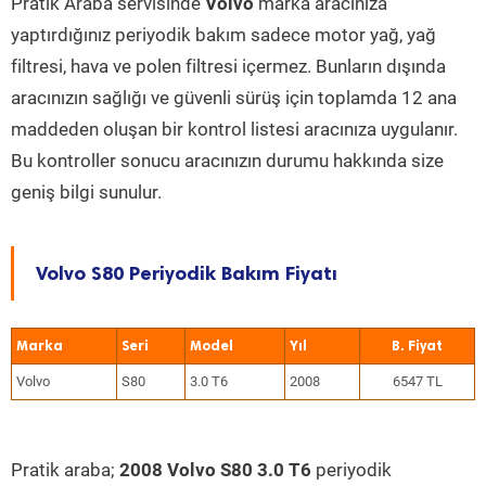
Pratik Araba servisinde
Volvo
marka aracınıza
yaptırdığınız periyodik bakım sadece motor yağ, yağ
filtresi, hava ve polen filtresi içermez. Bunların dışında
aracınızın sağlığı ve güvenli sürüş için toplamda 12 ana
maddeden oluşan bir kontrol listesi aracınıza uygulanır.
Bu kontroller sonucu aracınızın durumu hakkında size
geniş bilgi sunulur.
Volvo S80 Periyodik Bakım Fiyatı
Marka
Seri
Model
Yıl
Volvo
S80
3.0 T6
2008
6547 TL
Pratik araba;
2008 Volvo S80 3.0 T6
periyodik