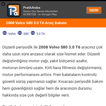
×
PratikAraba
Menü
İNDİR
Üstün Oto Servis Hizmetleri
ÜCRETSİZ - In Google Play
2008 Volvo S80 3.0 T6 Araç Bakımı
Volvo
S80
3.0 T6
Düzenli periyodik ile
2008 Volvo S80 3.0 T6
aracınız çok
daha uzun süre arızasız olarak size hizmet eder. Düzenli
değiştirdiğiniz motor yağı, yakıt bütçenizi azaltır,
motorun ömrünü uzatır. Kirli hava filtrenizi değiştirmeniz,
motor performansını arttırır. Fren balataların kontrolü
güvenli sürüş yapmanızı sağlar. Kısacası periyodik bakım
hem güvenliğinizi sağlar hem de aracınızın durumu
hakkında size çok değerli bilgiler verir.