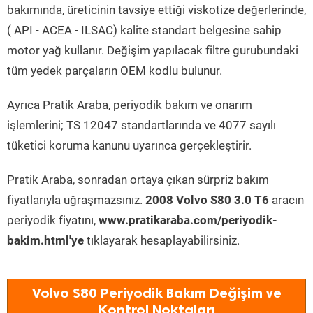
bakımında, üreticinin tavsiye ettiği viskotize değerlerinde,
( API - ACEA - ILSAC) kalite standart belgesine sahip
motor yağ kullanır. Değişim yapılacak filtre gurubundaki
tüm yedek parçaların OEM kodlu bulunur.
Ayrıca Pratik Araba, periyodik bakım ve onarım
işlemlerini; TS 12047 standartlarında ve 4077 sayılı
tüketici koruma kanunu uyarınca gerçekleştirir.
Pratik Araba, sonradan ortaya çıkan sürpriz bakım
fiyatlarıyla uğraşmazsınız.
2008 Volvo S80 3.0 T6
aracın
periyodik fiyatını,
www.pratikaraba.com/periyodik-
bakim.html'ye
tıklayarak hesaplayabilirsiniz.
Volvo S80 Periyodik Bakım Değişim ve
Kontrol Noktaları