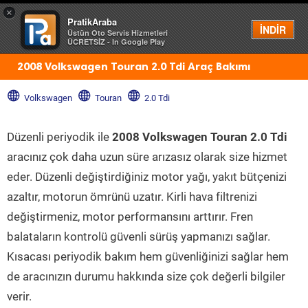
×
PratikAraba
Menü
İNDİR
Üstün Oto Servis Hizmetleri
ÜCRETSİZ - In Google Play
2008 Volkswagen Touran 2.0 Tdi Araç Bakımı
Volkswagen
Touran
2.0 Tdi
Düzenli periyodik ile
2008 Volkswagen Touran 2.0 Tdi
aracınız çok daha uzun süre arızasız olarak size hizmet
eder. Düzenli değiştirdiğiniz motor yağı, yakıt bütçenizi
azaltır, motorun ömrünü uzatır. Kirli hava filtrenizi
değiştirmeniz, motor performansını arttırır. Fren
balataların kontrolü güvenli sürüş yapmanızı sağlar.
Kısacası periyodik bakım hem güvenliğinizi sağlar hem
de aracınızın durumu hakkında size çok değerli bilgiler
verir.