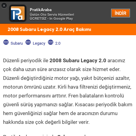
×
PratikAraba
Menü
İNDİR
Üstün Oto Servis Hizmetleri
ÜCRETSİZ - In Google Play
2008 Subaru Legacy 2.0 Araç Bakımı
Subaru
Legacy
2.0
Düzenli periyodik ile
2008 Subaru Legacy 2.0
aracınız
çok daha uzun süre arızasız olarak size hizmet eder.
Düzenli değiştirdiğiniz motor yağı, yakıt bütçenizi azaltır,
motorun ömrünü uzatır. Kirli hava filtrenizi değiştirmeniz,
motor performansını arttırır. Fren balataların kontrolü
güvenli sürüş yapmanızı sağlar. Kısacası periyodik bakım
hem güvenliğinizi sağlar hem de aracınızın durumu
hakkında size çok değerli bilgiler verir.