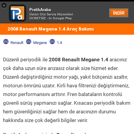
×
PratikAraba
Menü
İNDİR
Üstün Oto Servis Hizmetleri
ÜCRETSİZ - In Google Play
2008 Renault Megane 1.4 Araç Bakımı
Renault
Megane
1.4
Düzenli periyodik ile
2008 Renault Megane 1.4
aracınız
çok daha uzun süre arızasız olarak size hizmet eder.
Düzenli değiştirdiğiniz motor yağı, yakıt bütçenizi azaltır,
motorun ömrünü uzatır. Kirli hava filtrenizi değiştirmeniz,
motor performansını arttırır. Fren balataların kontrolü
güvenli sürüş yapmanızı sağlar. Kısacası periyodik bakım
hem güvenliğinizi sağlar hem de aracınızın durumu
hakkında size çok değerli bilgiler verir.