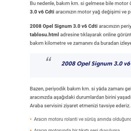
Bu nedenle, bakım km. si gelmese bile motor 
3.0 v6 Cdti
aracınızın motor yağ değişimi ve pe
2008 Opel Signum 3.0 v6 Cdti
aracınızın peri
tablosu.html
adresine tıklayarak online görün
bakım kilometre ve zamanını da buradan izleyeb
“
2008 Opel Signum 3.0 v6
Bazen, periyodik bakım km. si yâda zamanı gelme
aracınızda aşağıdaki durumlardan birini yaşadı
Araba servisini ziyaret etmenizi tavsiye ederiz.
Aracın motoru rolanti ve sürüş anında olduğund
Aracın motorunda bir tıkırtı sesi duyulursa