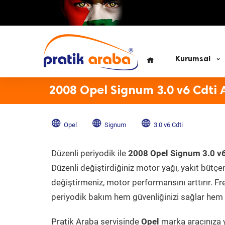
Kurumsal
2008 Opel Signum 3.0 v6 Cdti 
Opel
Signum
3.0 v6 Cdti
Düzenli periyodik ile
2008 Opel Signum 3.0 v6
Düzenli değiştirdiğiniz motor yağı, yakıt bütçeni
değiştirmeniz, motor performansını arttırır. Fr
periyodik bakım hem güvenliğinizi sağlar hem d
Pratik Araba servisinde
Opel
marka aracınıza y