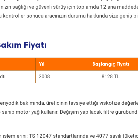
acınızın sağlığı ve güvenli sürüş için toplamda 12 ana madded
 Bu kontroller sonucu aracınızın durumu hakkında size geniş bi
akım Fiyatı
Yıl
Başlangıç Fiyatı
dti
2008
8128 TL
eriyodik bakımında, üreticinin tavsiye ettiği viskotize değerl
e sahip motor yağ kullanır. Değişim yapılacak filtre gurubund
 işlemlerini; TS 12047 standartlarında ve 4077 sayılı tüketic