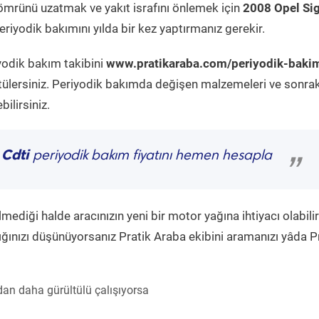
ömrünü uzatmak ve yakıt israfını önlemek için
2008 Opel S
riyodik bakımını yılda bir kez yaptırmanız gerekir.
yodik bakım takibini
www.pratikaraba.com/periyodik-baki
tülersiniz. Periyodik bakımda değişen malzemeleri ve sonrak
ilirsiniz.
 Cdti
periyodik bakım fiyatını hemen hesapla
”
diği halde aracınızın yeni bir motor yağına ihtiyacı olabilir
ğınızı düşünüyorsanız Pratik Araba ekibini aramanızı yâda P
an daha gürültülü çalışıyorsa