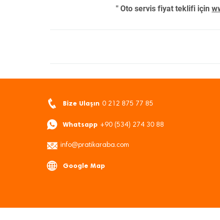
" Oto servis fiyat teklifi için
ww
Bize Ulaşın
0 212 875 77 85
Whatsapp
+90 (534) 274 30 88
info@pratikaraba.com
Google Map