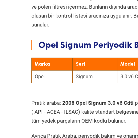
ve polen filtresi içermez. Bunların dışında ar
oluşan bir kontrol listesi aracınıza uygulanır.
sunulur.
Opel Signum Periyodik B
Marka
Seri
Model
Opel
Signum
3.0 v6 C
Pratik araba;
2008 Opel Signum 3.0 v6 Cdti
p
( API - ACEA - ILSAC) kalite standart belgesin
tüm yedek parçaların OEM kodlu bulunur.
Ayrıca Pratik Araba, periyodik bakım ve onarım