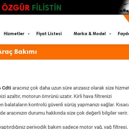
ÖZGÜR
FİLİSTİN
Hizmetler
Fiyat Listesi
Marka & Model
Fayda
Araç Bakımı
 Cdti
aracınız çok daha uzun süre arızasız olarak size hizmet
zi azaltır, motorun ömrünü uzatır. Kirli hava filtrenizi
en balataların kontrolü güvenli sürüş yapmanızı sağlar. Kısac
e aracınızın durumu hakkında size çok değerli bilgiler verir.
aptırdığınız periyodik bakım sadece motor yağ, yağ filtresi,