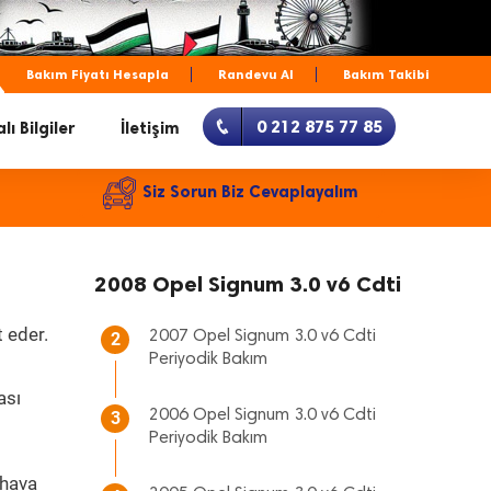
Bakım Fiyatı Hesapla
Randevu Al
Bakım Takibi
0 212 875 77 85
lı Bilgiler
İletişim
Siz Sorun Biz Cevaplayalım
2008 Opel Signum 3.0 v6 Cdti
 eder.
2007 Opel Signum 3.0 v6 Cdti
2
Periyodik Bakım
ası
2006 Opel Signum 3.0 v6 Cdti
3
Periyodik Bakım
 hava