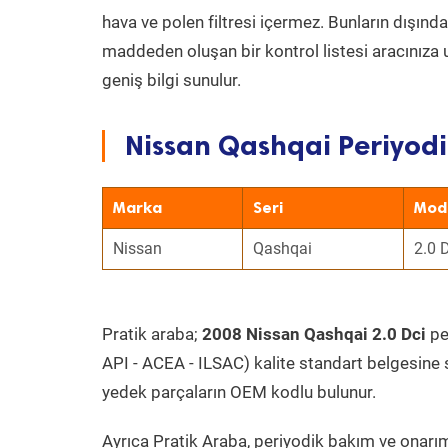
hava ve polen filtresi içermez. Bunların dışınd
maddeden oluşan bir kontrol listesi aracınıza 
geniş bilgi sunulur.
Nissan Qashqai Periyodi
Marka
Seri
Mod
Nissan
Qashqai
2.0 
Pratik araba;
2008 Nissan Qashqai 2.0 Dci
pe
API - ACEA - ILSAC) kalite standart belgesine 
yedek parçaların OEM kodlu bulunur.
Ayrıca Pratik Araba, periyodik bakım ve onarım