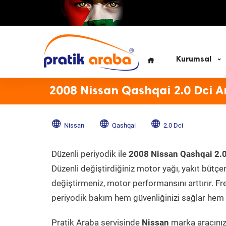
Kurumsal
2008 Nissan Qashqai 2.0 Dci A
Nissan
Qashqai
2.0 Dci
Düzenli periyodik ile
2008 Nissan Qashqai 2.
Düzenli değiştirdiğiniz motor yağı, yakıt bütçeni
değiştirmeniz, motor performansını arttırır. Fr
periyodik bakım hem güvenliğinizi sağlar hem d
Pratik Araba servisinde
Nissan
marka aracınıza