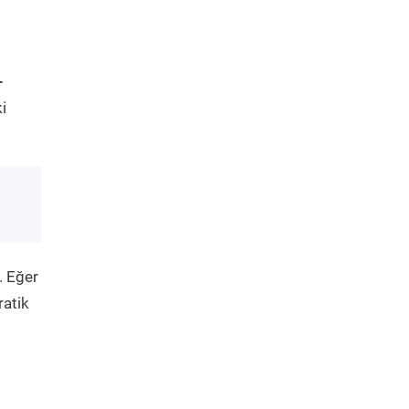
-
i
. Eğer
ratik