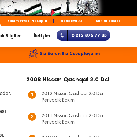
Bakım Fiyatı Hesapla
Randevu Al
Bakım Takibi
0 212 875 77 85
lı Bilgiler
İletişim
Siz Sorun Biz Cevaplayalım
2008 Nissan Qashqai 2.0 Dci
eder.
2012 Nissan Qashqai 2.0 Dci
1
Periyodik Bakım
ası
2011 Nissan Qashqai 2.0 Dci
2
Periyodik Bakım
i,