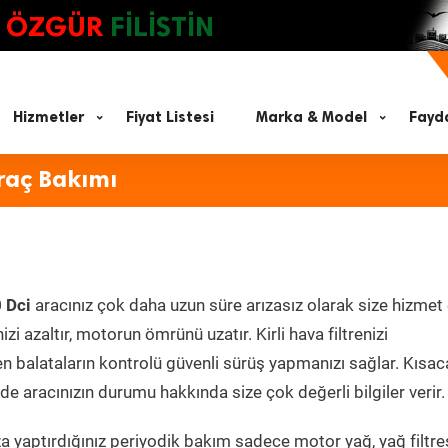
ÖZGÜR
FİLİSTİN
Hizmetler
Fiyat Listesi
Marka & Model
Fayda
raç Bakımı
0 Dci
aracınız çok daha uzun süre arızasız olarak size hizmet 
zi azaltır, motorun ömrünü uzatır. Kirli hava filtrenizi
en balataların kontrolü güvenli sürüş yapmanızı sağlar. Kısac
e aracınızın durumu hakkında size çok değerli bilgiler verir.
 yaptırdığınız periyodik bakım sadece motor yağ, yağ filtres