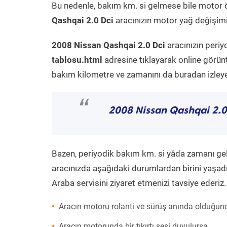
Bu nedenle, bakım km. si gelmese bile motor 
Qashqai 2.0 Dci
aracınızın motor yağ değişimi 
2008 Nissan Qashqai 2.0 Dci
aracınızın peri
tablosu.html
adresine tıklayarak online görün
bakım kilometre ve zamanını da buradan izleyeb
“
2008 Nissan Qashqai 2.0
Bazen, periyodik bakım km. si yâda zamanı gelme
aracınızda aşağıdaki durumlardan birini yaşadı
Araba servisini ziyaret etmenizi tavsiye ederiz.
Aracın motoru rolanti ve sürüş anında olduğund
Aracın motorunda bir tıkırtı sesi duyulursa