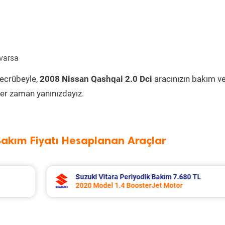
 varsa
tecrübeyle,
2008 Nissan Qashqai 2.0 Dci
aracınızın bakım v
er zaman yanınızdayız.
Bakım Fiyatı Hesaplanan Araçlar
ım 7.680 TL
Toyota Corolla Periyodik Bakım 
Motor
2022 Model 1.8 Hybrid Motor