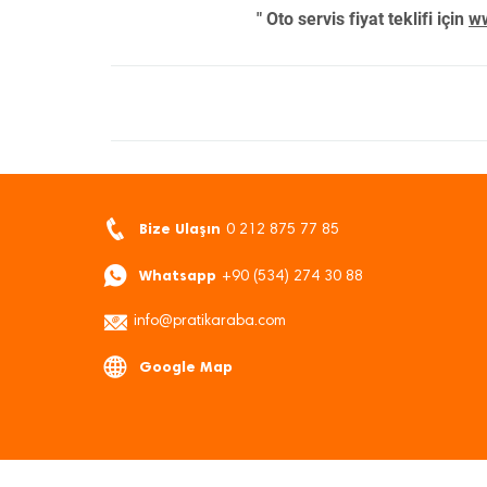
" Oto servis fiyat teklifi için
ww
Bize Ulaşın
0 212 875 77 85
Whatsapp
+90 (534) 274 30 88
info@pratikaraba.com
Google Map