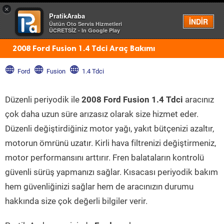
×
PratikAraba
Menü
İNDİR
Üstün Oto Servis Hizmetleri
ÜCRETSİZ - In Google Play
2008 Ford Fusion 1.4 Tdci Araç Bakımı
Ford
Fusion
1.4 Tdci
Düzenli periyodik ile
2008 Ford Fusion 1.4 Tdci
aracınız
çok daha uzun süre arızasız olarak size hizmet eder.
Düzenli değiştirdiğiniz motor yağı, yakıt bütçenizi azaltır,
motorun ömrünü uzatır. Kirli hava filtrenizi değiştirmeniz,
motor performansını arttırır. Fren balataların kontrolü
güvenli sürüş yapmanızı sağlar. Kısacası periyodik bakım
hem güvenliğinizi sağlar hem de aracınızın durumu
hakkında size çok değerli bilgiler verir.