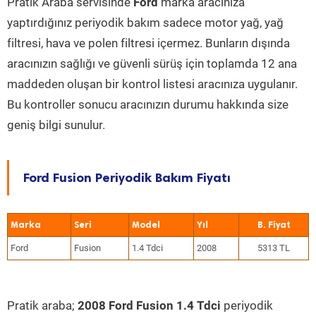
Pratik Araba servisinde
Ford
marka aracınıza
yaptırdığınız periyodik bakım sadece motor yağ, yağ
filtresi, hava ve polen filtresi içermez. Bunların dışında
aracınızın sağlığı ve güvenli sürüş için toplamda 12 ana
maddeden oluşan bir kontrol listesi aracınıza uygulanır.
Bu kontroller sonucu aracınızın durumu hakkında size
geniş bilgi sunulur.
Ford Fusion Periyodik Bakım Fiyatı
Marka
Seri
Model
Yıl
Ford
Fusion
1.4 Tdci
2008
5313 TL
Pratik araba;
2008 Ford Fusion 1.4 Tdci
periyodik