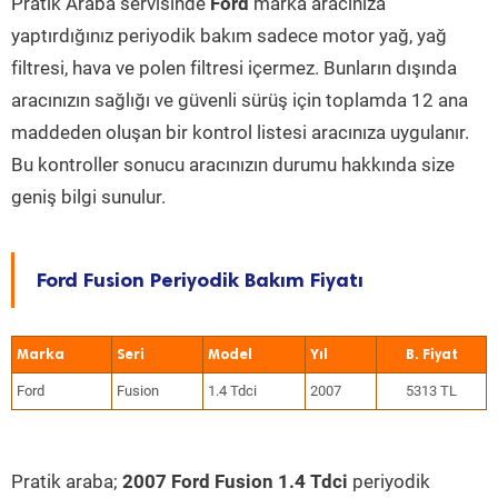
Pratik Araba servisinde
Ford
marka aracınıza
yaptırdığınız periyodik bakım sadece motor yağ, yağ
filtresi, hava ve polen filtresi içermez. Bunların dışında
aracınızın sağlığı ve güvenli sürüş için toplamda 12 ana
maddeden oluşan bir kontrol listesi aracınıza uygulanır.
Bu kontroller sonucu aracınızın durumu hakkında size
geniş bilgi sunulur.
Ford Fusion Periyodik Bakım Fiyatı
Marka
Seri
Model
Yıl
Ford
Fusion
1.4 Tdci
2007
5313 TL
Pratik araba;
2007 Ford Fusion 1.4 Tdci
periyodik