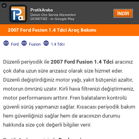
×
PratikAraba
Menü
İNDİR
Üstün Oto Servis Hizmetleri
ÜCRETSİZ - In Google Play
2007 Ford Fusion 1.4 Tdci Araç Bakımı
Ford
Fusion
1.4 Tdci
Düzenli periyodik ile
2007 Ford Fusion 1.4 Tdci
aracınız
çok daha uzun süre arızasız olarak size hizmet eder.
Düzenli değiştirdiğiniz motor yağı, yakıt bütçenizi azaltır,
motorun ömrünü uzatır. Kirli hava filtrenizi değiştirmeniz,
motor performansını arttırır. Fren balataların kontrolü
güvenli sürüş yapmanızı sağlar. Kısacası periyodik bakım
hem güvenliğinizi sağlar hem de aracınızın durumu
hakkında size çok değerli bilgiler verir.