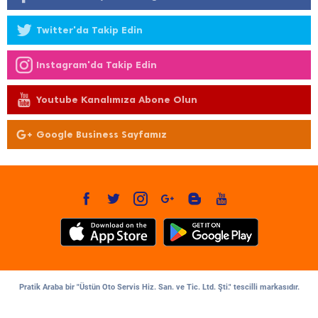
Twitter'da Takip Edin
Instagram'da Takip Edin
Youtube Kanalımıza Abone Olun
Google Business Sayfamız
Pratik Araba bir "Üstün Oto Servis Hiz. San. ve Tic. Ltd. Şti." tescilli markasıdır.