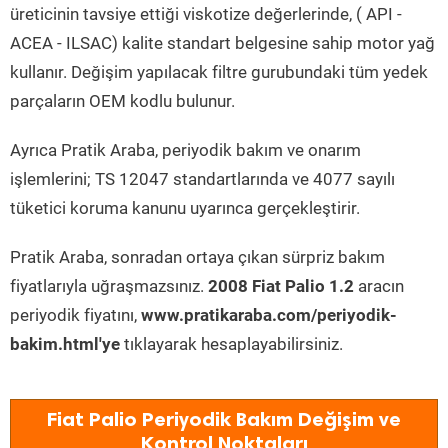
üreticinin tavsiye ettiği viskotize değerlerinde, ( API -
ACEA - ILSAC) kalite standart belgesine sahip motor yağ
kullanır. Değişim yapılacak filtre gurubundaki tüm yedek
parçaların OEM kodlu bulunur.
Ayrıca Pratik Araba, periyodik bakım ve onarım
işlemlerini; TS 12047 standartlarında ve 4077 sayılı
tüketici koruma kanunu uyarınca gerçekleştirir.
Pratik Araba, sonradan ortaya çıkan sürpriz bakım
fiyatlarıyla uğraşmazsınız.
2008 Fiat Palio 1.2
aracın
periyodik fiyatını,
www.pratikaraba.com/periyodik-
bakim.html'ye
tıklayarak hesaplayabilirsiniz.
Fiat Palio Periyodik Bakım Değişim ve
Kontrol Noktaları