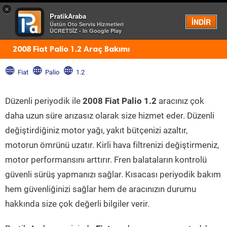
×
PratikAraba
Menü
İNDİR
Üstün Oto Servis Hizmetleri
ÜCRETSİZ - In Google Play
2008 Fiat Palio 1.2 Araç Bakımı
Fiat
Palio
1.2
Düzenli periyodik ile
2008 Fiat Palio 1.2
aracınız çok
daha uzun süre arızasız olarak size hizmet eder. Düzenli
değiştirdiğiniz motor yağı, yakıt bütçenizi azaltır,
motorun ömrünü uzatır. Kirli hava filtrenizi değiştirmeniz,
motor performansını arttırır. Fren balataların kontrolü
güvenli sürüş yapmanızı sağlar. Kısacası periyodik bakım
hem güvenliğinizi sağlar hem de aracınızın durumu
hakkında size çok değerli bilgiler verir.