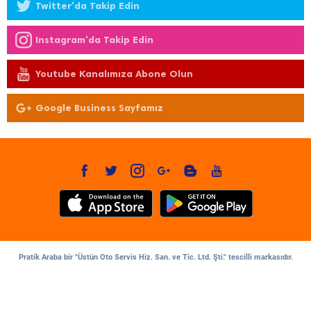
Twitter'da Takip Edin
Instagram'da Takip Edin
Youtube Kanalımıza Abone Olun
Google Business Sayfamız
Pratik Araba bir "Üstün Oto Servis Hiz. San. ve Tic. Ltd. Şti." tescilli markasıdır.