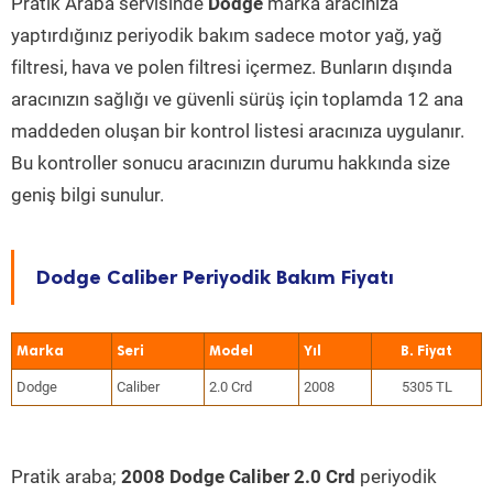
Pratik Araba servisinde
Dodge
marka aracınıza
yaptırdığınız periyodik bakım sadece motor yağ, yağ
filtresi, hava ve polen filtresi içermez. Bunların dışında
aracınızın sağlığı ve güvenli sürüş için toplamda 12 ana
maddeden oluşan bir kontrol listesi aracınıza uygulanır.
Bu kontroller sonucu aracınızın durumu hakkında size
geniş bilgi sunulur.
Dodge Caliber Periyodik Bakım Fiyatı
Marka
Seri
Model
Yıl
Dodge
Caliber
2.0 Crd
2008
5305 TL
Pratik araba;
2008 Dodge Caliber 2.0 Crd
periyodik