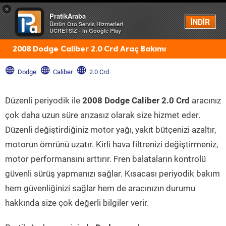
×
PratikAraba
Menü
İNDİR
Üstün Oto Servis Hizmetleri
ÜCRETSİZ - In Google Play
2008 Dodge Caliber 2.0 Crd Araç Bakımı
Dodge
Caliber
2.0 Crd
Düzenli periyodik ile
2008 Dodge Caliber 2.0 Crd
aracınız
çok daha uzun süre arızasız olarak size hizmet eder.
Düzenli değiştirdiğiniz motor yağı, yakıt bütçenizi azaltır,
motorun ömrünü uzatır. Kirli hava filtrenizi değiştirmeniz,
motor performansını arttırır. Fren balataların kontrolü
güvenli sürüş yapmanızı sağlar. Kısacası periyodik bakım
hem güvenliğinizi sağlar hem de aracınızın durumu
hakkında size çok değerli bilgiler verir.