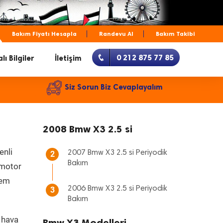
Bakım Fiyatı Hesapla
Randevu Al
Bakım Takibi
0 212 875 77 85
lı Bilgiler
İletişim
Siz Sorun Biz Cevaplayalım
2008 Bmw X3 2.5 si
enli
2007 Bmw X3 2.5 si Periyodik
2
Bakım
, motor
hem
2006 Bmw X3 2.5 si Periyodik
3
Bakım
 hava
Bmw X3 Modelleri