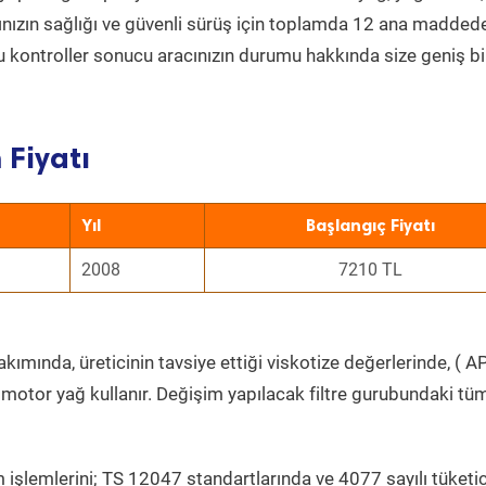
acınızın sağlığı ve güvenli sürüş için toplamda 12 ana madded
 Bu kontroller sonucu aracınızın durumu hakkında size geniş bi
Fiyatı
Yıl
Başlangıç Fiyatı
2008
7210 TL
kımında, üreticinin tavsiye ettiği viskotize değerlerinde, ( AP
 motor yağ kullanır. Değişim yapılacak filtre gurubundaki tü
 işlemlerini; TS 12047 standartlarında ve 4077 sayılı tüketic