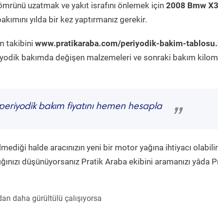
ömrünü uzatmak ve yakıt israfını önlemek için
2008 Bmw X3
kımını yılda bir kez yaptırmanız gerekir.
m takibini
www.pratikaraba.com/periyodik-bakim-tablosu
eriyodik bakımda değişen malzemeleri ve sonraki bakım kilom
periyodik bakım fiyatını hemen hesapla
”
diği halde aracınızın yeni bir motor yağına ihtiyacı olabilir
ğınızı düşünüyorsanız Pratik Araba ekibini aramanızı yâda P
an daha gürültülü çalışıyorsa