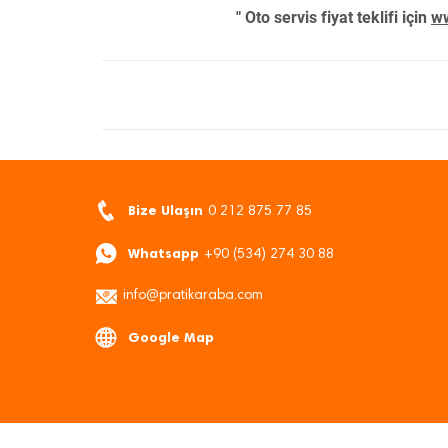
" Oto servis fiyat teklifi için
ww
Bize Ulaşın
0 212 875 77 85
Whatsapp
+90 (534) 274 30 88
info@pratikaraba.com
Google Map