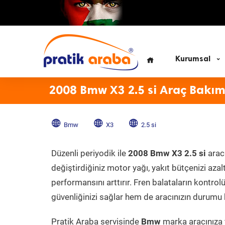
Kurumsal
2008 Bmw X3 2.5 si Araç Bakım
Bmw
X3
2.5 si
Düzenli periyodik ile
2008 Bmw X3 2.5 si
aracı
değiştirdiğiniz motor yağı, yakıt bütçenizi azal
performansını arttırır. Fren balataların kontr
güvenliğinizi sağlar hem de aracınızın durumu h
Pratik Araba servisinde
Bmw
marka aracınıza y