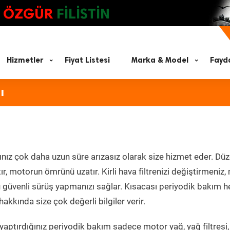
ÖZGÜR
FİLİSTİN
Hizmetler
Fiyat Listesi
Marka & Model
Fayda
ı
nız çok daha uzun süre arızasız olarak size hizmet eder. Düz
tır, motorun ömrünü uzatır. Kirli hava filtrenizi değiştirmeniz
olü güvenli sürüş yapmanızı sağlar. Kısacası periyodik bakım 
akkında size çok değerli bilgiler verir.
aptırdığınız periyodik bakım sadece motor yağ, yağ filtresi,