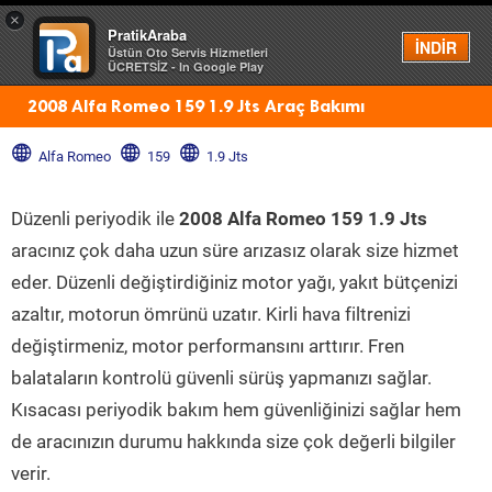
×
PratikAraba
Menü
İNDİR
Üstün Oto Servis Hizmetleri
ÜCRETSİZ - In Google Play
2008 Alfa Romeo 159 1.9 Jts Araç Bakımı
Alfa Romeo
159
1.9 Jts
Düzenli periyodik ile
2008 Alfa Romeo 159 1.9 Jts
aracınız çok daha uzun süre arızasız olarak size hizmet
eder. Düzenli değiştirdiğiniz motor yağı, yakıt bütçenizi
azaltır, motorun ömrünü uzatır. Kirli hava filtrenizi
değiştirmeniz, motor performansını arttırır. Fren
balataların kontrolü güvenli sürüş yapmanızı sağlar.
Kısacası periyodik bakım hem güvenliğinizi sağlar hem
de aracınızın durumu hakkında size çok değerli bilgiler
verir.