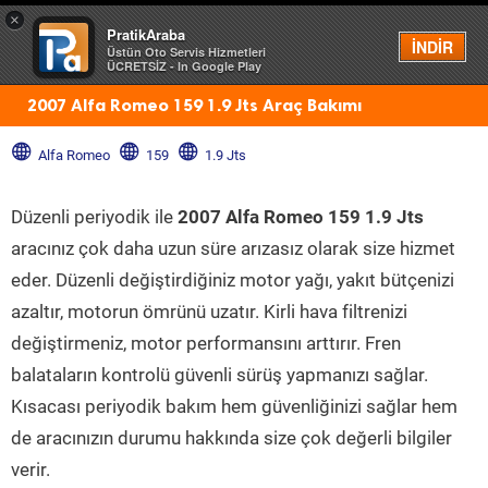
×
PratikAraba
Menü
İNDİR
Üstün Oto Servis Hizmetleri
ÜCRETSİZ - In Google Play
2007 Alfa Romeo 159 1.9 Jts Araç Bakımı
Alfa Romeo
159
1.9 Jts
Düzenli periyodik ile
2007 Alfa Romeo 159 1.9 Jts
aracınız çok daha uzun süre arızasız olarak size hizmet
eder. Düzenli değiştirdiğiniz motor yağı, yakıt bütçenizi
azaltır, motorun ömrünü uzatır. Kirli hava filtrenizi
değiştirmeniz, motor performansını arttırır. Fren
balataların kontrolü güvenli sürüş yapmanızı sağlar.
Kısacası periyodik bakım hem güvenliğinizi sağlar hem
de aracınızın durumu hakkında size çok değerli bilgiler
verir.