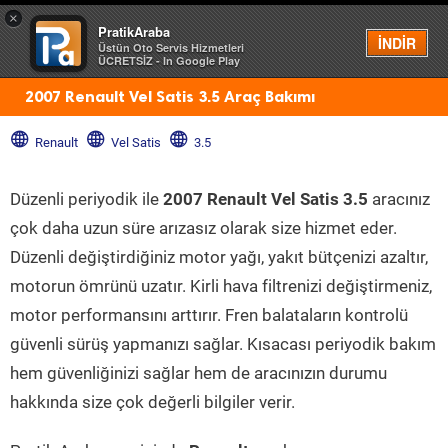
×
PratikAraba
Menü
İNDİR
Üstün Oto Servis Hizmetleri
ÜCRETSİZ - In Google Play
2007 Renault Vel Satis 3.5 Araç Bakımı
Renault
Vel Satis
3.5
Düzenli periyodik ile
2007 Renault Vel Satis 3.5
aracınız
çok daha uzun süre arızasız olarak size hizmet eder.
Düzenli değiştirdiğiniz motor yağı, yakıt bütçenizi azaltır,
motorun ömrünü uzatır. Kirli hava filtrenizi değiştirmeniz,
motor performansını arttırır. Fren balataların kontrolü
güvenli sürüş yapmanızı sağlar. Kısacası periyodik bakım
hem güvenliğinizi sağlar hem de aracınızın durumu
hakkında size çok değerli bilgiler verir.