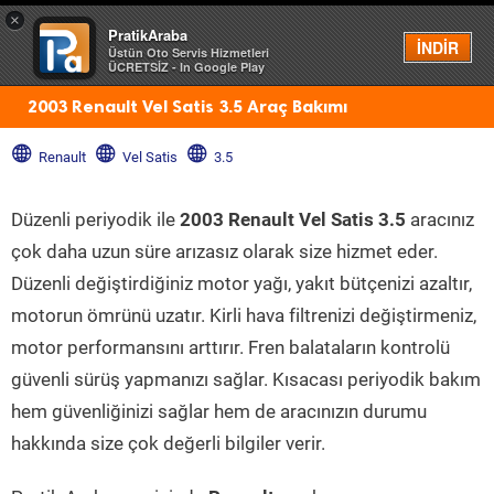
×
PratikAraba
Menü
İNDİR
Üstün Oto Servis Hizmetleri
ÜCRETSİZ - In Google Play
2003 Renault Vel Satis 3.5 Araç Bakımı
Renault
Vel Satis
3.5
Düzenli periyodik ile
2003 Renault Vel Satis 3.5
aracınız
çok daha uzun süre arızasız olarak size hizmet eder.
Düzenli değiştirdiğiniz motor yağı, yakıt bütçenizi azaltır,
motorun ömrünü uzatır. Kirli hava filtrenizi değiştirmeniz,
motor performansını arttırır. Fren balataların kontrolü
güvenli sürüş yapmanızı sağlar. Kısacası periyodik bakım
hem güvenliğinizi sağlar hem de aracınızın durumu
hakkında size çok değerli bilgiler verir.