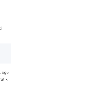
i
. Eğer
ratik