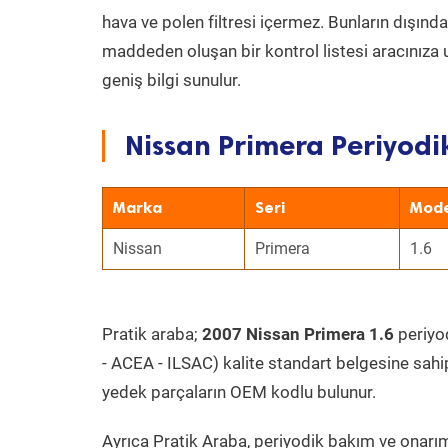
hava ve polen filtresi içermez. Bunların dışınd
maddeden oluşan bir kontrol listesi aracınıza 
geniş bilgi sunulur.
Nissan Primera Periyodi
Marka
Seri
Mode
Nissan
Primera
1.6
Pratik araba;
2007 Nissan Primera 1.6
periyod
- ACEA - ILSAC) kalite standart belgesine sahi
yedek parçaların OEM kodlu bulunur.
Ayrıca Pratik Araba, periyodik bakım ve onarım