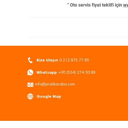
" Oto servis fiyat teklifi için
ww
Bize Ulaşın
0 212 875 77 85
Whatsapp
+90 (534) 274 30 88
info@pratikaraba.com
Google Map