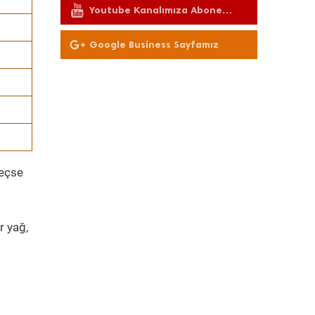
Youtube Kanalımıza Abone
Olun
Google Business Sayfamız
geçse
r yağ,