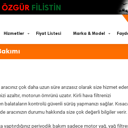
ÖZGÜR
FİLİSTİN
Hizmetler
Fiyat Listesi
Marka & Model
Fayda
Bakımı
aracınız çok daha uzun süre arızasız olarak size hizmet eder
zi azaltır, motorun ömrünü uzatır. Kirli hava filtrenizi
en balataların kontrolü güvenli sürüş yapmanızı sağlar. Kısac
e aracınızın durumu hakkında size çok değerli bilgiler verir.
 yaptırdığınız periyodik bakım sadece motor yağ, yağ filtres