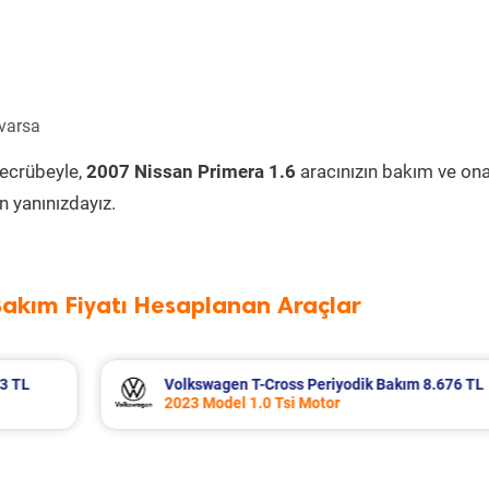
 varsa
tecrübeyle,
2007 Nissan Primera 1.6
aracınızın bakım ve on
 yanınızdayız.
Bakım Fiyatı Hesaplanan Araçlar
m 8.676 TL
Honda Civic Periyodik Bakım 5.546 TL
2010 Model 1.6i VTEC Motor