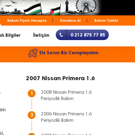
Bakım Fiyatı Hesapla
Randevu Al
Bakım Takibi
0 212 875 77 85
lı Bilgiler
İletişim
Siz Sorun Biz Cevaplayalım
2007 Nissan Primera 1.6
.
2008 Nissan Primera 1.6
1
Periyodik Bakım
ası
2006 Nissan Primera 1.6
3
Periyodik Bakım
i,