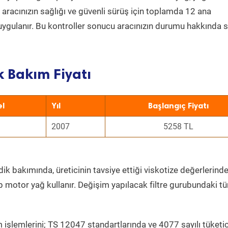
a aracınızın sağlığı ve güvenli sürüş için toplamda 12 ana
uygulanır. Bu kontroller sonucu aracınızın durumu hakkında s
k Bakım Fiyatı
l
Yıl
Başlangıç Fiyatı
2007
5258 TL
ik bakımında, üreticinin tavsiye ettiği viskotize değerlerinde
p motor yağ kullanır. Değişim yapılacak filtre gurubundaki t
 işlemlerini; TS 12047 standartlarında ve 4077 sayılı tüketic