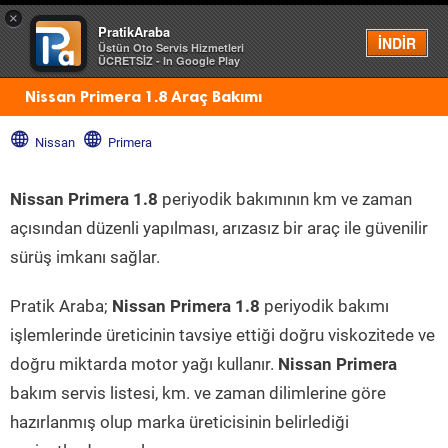
×
PratikAraba
Menü
İNDİR
Üstün Oto Servis Hizmetleri
ÜCRETSİZ - In Google Play
Nissan Primera 1.8 Araç Bakımı
Nissan
Primera
Nissan Primera 1.8
periyodik bakımının km ve zaman
açısından düzenli yapılması, arızasız bir araç ile güvenilir
sürüş imkanı sağlar.
Pratik Araba;
Nissan Primera 1.8
periyodik bakımı
işlemlerinde üreticinin tavsiye ettiği doğru viskozitede ve
doğru miktarda motor yağı kullanır.
Nissan Primera
bakım servis listesi, km. ve zaman dilimlerine göre
hazırlanmış olup marka üreticisinin belirlediği