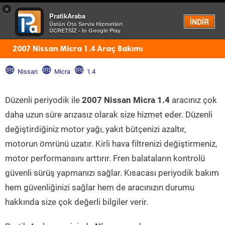
×
PratikAraba
Menü
İNDİR
Üstün Oto Servis Hizmetleri
ÜCRETSİZ - In Google Play
2007 Nissan Micra 1.4 Araç Bakımı
Nissan
Micra
1.4
Düzenli periyodik ile
2007 Nissan Micra 1.4
aracınız çok
daha uzun süre arızasız olarak size hizmet eder. Düzenli
değiştirdiğiniz motor yağı, yakıt bütçenizi azaltır,
motorun ömrünü uzatır. Kirli hava filtrenizi değiştirmeniz,
motor performansını arttırır. Fren balataların kontrolü
güvenli sürüş yapmanızı sağlar. Kısacası periyodik bakım
hem güvenliğinizi sağlar hem de aracınızın durumu
hakkında size çok değerli bilgiler verir.