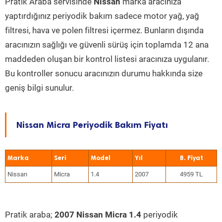
Pratik Araba servisinde
Nissan
marka aracınıza
yaptırdığınız periyodik bakım sadece motor yağ, yağ
filtresi, hava ve polen filtresi içermez. Bunların dışında
aracınızın sağlığı ve güvenli sürüş için toplamda 12 ana
maddeden oluşan bir kontrol listesi aracınıza uygulanır.
Bu kontroller sonucu aracınızın durumu hakkında size
geniş bilgi sunulur.
Nissan Micra Periyodik Bakım Fiyatı
Marka
Seri
Model
Yıl
Nissan
Micra
1.4
2007
4959 TL
Pratik araba;
2007 Nissan Micra 1.4
periyodik