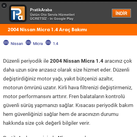
×
PratikAraba
Menü
İNDİR
Üstün Oto Servis Hizmetleri
ÜCRETSİZ - In Google Play
2004 Nissan Micra 1.4 Araç Bakımı
Nissan
Micra
1.4
Düzenli periyodik ile
2004 Nissan Micra 1.4
aracınız çok
daha uzun süre arızasız olarak size hizmet eder. Düzenli
değiştirdiğiniz motor yağı, yakıt bütçenizi azaltır,
motorun ömrünü uzatır. Kirli hava filtrenizi değiştirmeniz,
motor performansını arttırır. Fren balataların kontrolü
güvenli sürüş yapmanızı sağlar. Kısacası periyodik bakım
hem güvenliğinizi sağlar hem de aracınızın durumu
hakkında size çok değerli bilgiler verir.