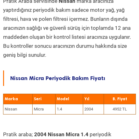
Pratik Araba servisinde
Nissan
marka aracınıza
yaptırdığınız periyodik bakım sadece motor yağ, yağ
filtresi, hava ve polen filtresi içermez. Bunların dışında
aracınızın sağlığı ve güvenli sürüş için toplamda 12 ana
maddeden oluşan bir kontrol listesi aracınıza uygulanır.
Bu kontroller sonucu aracınızın durumu hakkında size
geniş bilgi sunulur.
Nissan Micra Periyodik Bakım Fiyatı
Marka
Seri
Model
Yıl
Nissan
Micra
1.4
2004
4952 TL
Pratik araba;
2004 Nissan Micra 1.4
periyodik