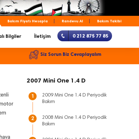
Bakım Fiyatı Hesapla
Randevu Al
Bakım Takibi
0 212 875 77 85
lı Bilgiler
İletişim
Siz Sorun Biz Cevaplayalım
2007 Mini One 1.4 D
enli
2009 Mini One 1.4 D Periyodik
1
Bakım
, motor
hem
2008 Mini One 1.4 D Periyodik
2
Bakım
 hava