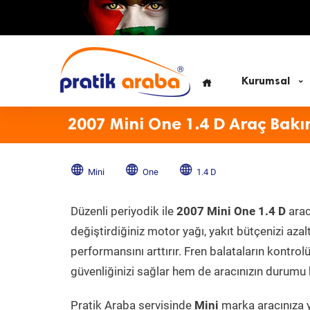
Kurumsal
2007 Mini One 1.4 D Araç Bakı
Mini
One
1.4 D
Düzenli periyodik ile
2007 Mini One 1.4 D
arac
değiştirdiğiniz motor yağı, yakıt bütçenizi azal
performansını arttırır. Fren balataların kontr
güvenliğinizi sağlar hem de aracınızın durumu h
Pratik Araba servisinde
Mini
marka aracınıza y