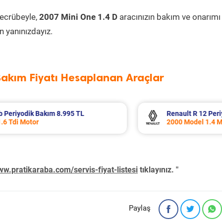
tecrübeyle,
2007 Mini One 1.4 D
aracınızın bakım ve onarımı
 yanınızdayız.
Bakım Fiyatı Hesaplanan Araçlar
ım 5.138 TL
Ford Puma Periyodik Bakım 10.
2021 Model 1.0 EcoBoost Motor
w.pratikaraba.com/servis-fiyat-listesi
tıklayınız. "
Paylaş