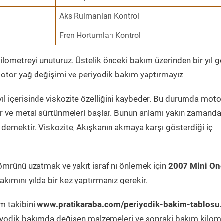
Aks Rulmanları Kontrol
Fren Hortumları Kontrol
ometreyi unuturuz. Üstelik önceki bakım üzerinden bir yıl 
tor yağ değişimi ve periyodik bakım yaptırmayız.
ıl içerisinde viskozite özelliğini kaybeder. Bu durumda moto
er ve metal sürtünmeleri başlar. Bunun anlamı yakın zamanda
demektir. Viskozite, Akışkanın akmaya karşı gösterdiği iç
ömrünü uzatmak ve yakıt israfını önlemek için
2007 Mini On
kımını yılda bir kez yaptırmanız gerekir.
m takibini
www.pratikaraba.com/periyodik-bakim-tablosu
eriyodik bakımda değişen malzemeleri ve sonraki bakım kilom