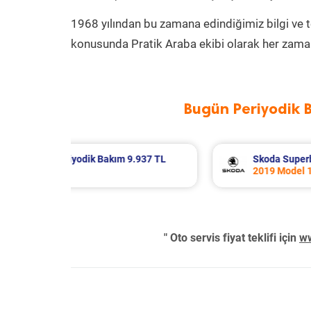
1968 yılından bu zamana edindiğimiz bilgi ve 
konusunda Pratik Araba ekibi olarak her zaman
Bugün Periyodik 
k Bakım 8.995 TL
Renault R 12 Periyodik Bak
tor
2000 Model 1.4 Motor
" Oto servis fiyat teklifi için
ww