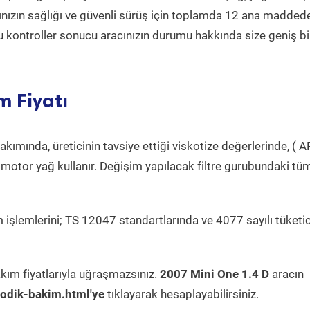
acınızın sağlığı ve güvenli sürüş için toplamda 12 ana madded
 Bu kontroller sonucu aracınızın durumu hakkında size geniş bi
m Fiyatı
kımında, üreticinin tavsiye ettiği viskotize değerlerinde, ( AP
 motor yağ kullanır. Değişim yapılacak filtre gurubundaki tü
 işlemlerini; TS 12047 standartlarında ve 4077 sayılı tüketic
kım fiyatlarıyla uğraşmazsınız.
2007 Mini One 1.4 D
aracın
odik-bakim.html'ye
tıklayarak hesaplayabilirsiniz.