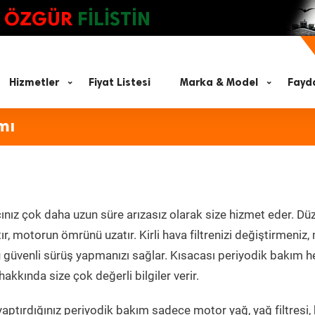
ÖZGÜR
FİLİSTİN
Hizmetler
Fiyat Listesi
Marka & Model
Fayda
mı
ınız çok daha uzun süre arızasız olarak size hizmet eder. Düz
tır, motorun ömrünü uzatır. Kirli hava filtrenizi değiştirmeniz
olü güvenli sürüş yapmanızı sağlar. Kısacası periyodik bakım 
akkında size çok değerli bilgiler verir.
aptırdığınız periyodik bakım sadece motor yağ, yağ filtresi,