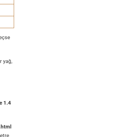
geçse
r yağ,
e 1.4
.html
etre